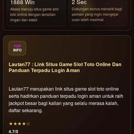
2 Sec
1888 Win
Dukungan bonus menarik bagi
Akses menuju situs game slot
pemain yang ingin mengejar
toto online dengan tampilan
cuan lebih maximal
ringan dan stabil
TOP
INFO
Lautan77 : Link Situs Game Slot Toto Online Dan
Panduan Terpadu Login Aman
Lautan77 merupakan link situs game slot toto online
serta hadirkan panduan terpadu login aman untuk raih
jackpot besar bagi kalian yang selalu merasa kalah,
daftar sekarang.
★★★★☆
4.7/5