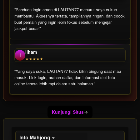
”Panduan login aman di LAUTAN77 menurut saya cukup
membantu. Aksesnya tertata, tampilannya ringan, dan cocok
buat pemain yang ingin lebih fokus sebelum mengejar
jackpot besar.”
Ilham
I
★★★★★
“Yang saya suka, LAUTAN77 tidak bikin bingung saat mau
masuk. Link login, arahan daftar, dan informasi slot toto
online terasa lebih rapi dalam satu halaman.”
Show More
Kunjungi Situs
Info Mahjong