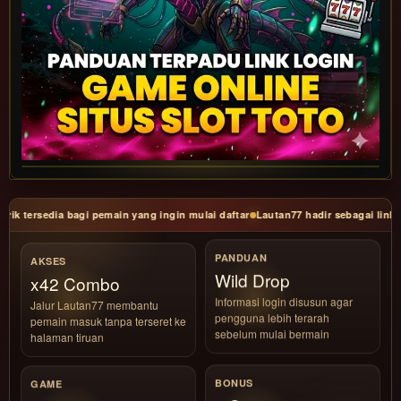
dia bagi pemain yang ingin mulai daftar
Lautan77 hadir sebagai link situs gam
PANDUAN
AKSES
Fast Match
x18 Combo
Informasi login disusun agar
Jalur Lautan77 membantu
pengguna lebih terarah
pemain masuk tanpa terseret ke
sebelum mulai bermain
halaman tiruan
BONUS
GAME