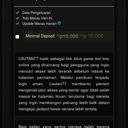
Informasi
Included:
Data Pengeluaran
Toto
Included:
Toto Macau Hari Ini
Macau
Included:
Update Macau Harian
SELECTED
88
$
p10.000
p 10.000
Minimal Deposit
R
R
Use, by
you or
one
client, in
LAUTAN77 hadir sebagai link situs game slot toto
a single
online yang dirancang bagi pengguna yang ingin
end
mencari akses lebih terarah sebelum masuk ke
product
halaman permainan. Melalui panduan terpadu
which
login aman, Lautan77 membantu pemain
end
mengenali jalur akses yang benar agar tidak salah
users
masuk ke halaman tiruan, terutama bagi mereka
are not
yang ingin membangun peluang lebih baik dalam
charged
mengejar jackpot besar secara lebih tertata.
for. The
total
price
Bagi kalian yang sering merasa kalah karena