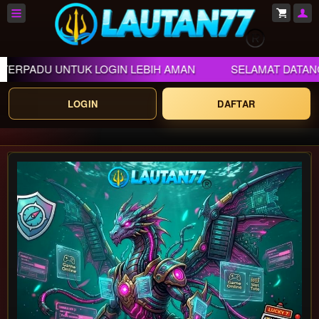
U UNTUK LOGIN LEBIH AMAN
SELAMAT DATANG DI LAU
LOGIN
DAFTAR