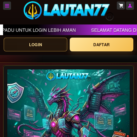
NTUK LOGIN LEBIH AMAN
SELAMAT DATANG DI LAUTA
LOGIN
DAFTAR