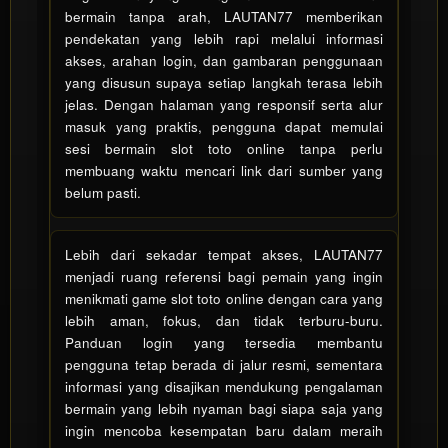
includes
bermain tanpa arah, LAUTAN77 memberikan
the item
pendekatan yang lebih rapi melalui informasi
price
akses, arahan login, dan gambaran penggunaan
and a
yang disusun supaya setiap langkah terasa lebih
buyer
jelas. Dengan halaman yang responsif serta alur
fee.
masuk yang praktis, pengguna dapat memulai
sesi bermain slot toto online tanpa perlu
View
membuang waktu mencari link dari sumber yang
license
belum pasti.
details
Lebih dari sekadar tempat akses, LAUTAN77
menjadi ruang referensi bagi pemain yang ingin
menikmati game slot toto online dengan cara yang
lebih aman, fokus, dan tidak terburu-buru.
Panduan login yang tersedia membantu
pengguna tetap berada di jalur resmi, sementara
informasi yang disajikan mendukung pengalaman
bermain yang lebih nyaman bagi siapa saja yang
ingin mencoba kesempatan baru dalam meraih