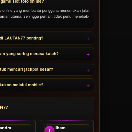
game slot toto online?
oto online yang membantu pengguna menemukan jalur
laman utama, sehingga pemain tidak perlu menebak-
 di LAUTAN77 penting?
n yang sering merasa kalah?
uk mencari jackpot besar?
kukan melalui mobile?
AN77
andra
Ilham
I