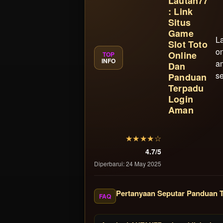
Lautan77
: Link
Situs
Game
La
Slot Toto
on
Online
TOP
INFO
am
Dan
se
Panduan
Terpadu
Login
Aman
★★★★☆
4.7/5
Diperbarui: 24 May 2025
Pertanyaan Seputar Panduan
FAQ