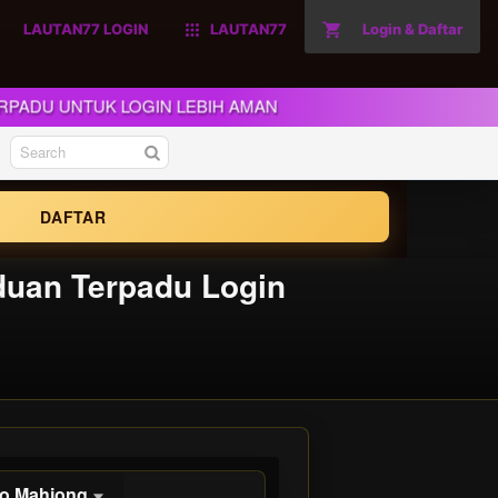
LAUTAN77 LOGIN
LAUTAN77
Login & Daftar
OGIN LEBIH AMAN
Search
LAUTAN77
DAFTAR
nduan Terpadu Login
fo Mahjong