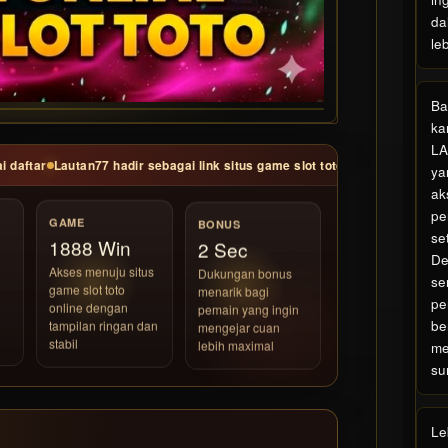
da
leb
Ba
k
LA
an77 hadir sebagai link situs game slot toto online
Panduan terpadu login
ya
ak
pe
BONUS
GAME
se
2 Sec
1888 Win
De
Dukungan bonus
Akses menuju situs
se
menarik bagi
game slot toto
p
pemain yang ingin
online dengan
mengejar cuan
be
tampilan ringan dan
lebih maximal
stabil
me
su
Le