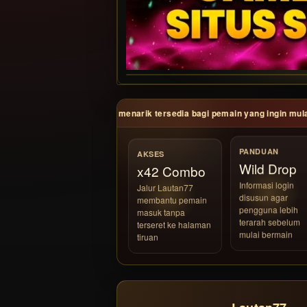
na baru
Bonus menarik tersedia bagi pemain yang ingin mulai daftar
Laut
PANDUAN
AKSES
Fast Match
x18 Combo
Informasi login
Jalur Lautan77
disusun agar
membantu pemain
pengguna lebih
masuk tanpa
terarah sebelum
terseret ke halaman
mulai bermain
tiruan