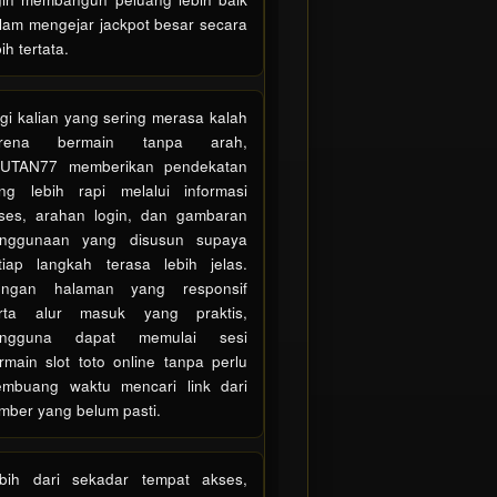
lam mengejar jackpot besar secara
ih tertata.
gi kalian yang sering merasa kalah
arena bermain tanpa arah,
UTAN77 memberikan pendekatan
 aman membantu pemain tidak salah akses
Jalur masuk Lautan77 dibuat 
ng lebih rapi melalui informasi
ses, arahan login, dan gambaran
nggunaan yang disusun supaya
tiap langkah terasa lebih jelas.
ngan halaman yang responsif
rta alur masuk yang praktis,
engguna dapat memulai sesi
rmain slot toto online tanpa perlu
mbuang waktu mencari link dari
mber yang belum pasti.
bih dari sekadar tempat akses,