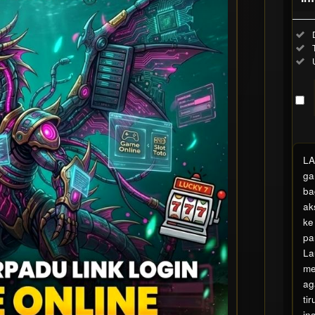
In
SE
Us
pr
Th
bu
View
lice
LA
detai
ga
ba
ak
ke
p
L
me
ag
ti
in