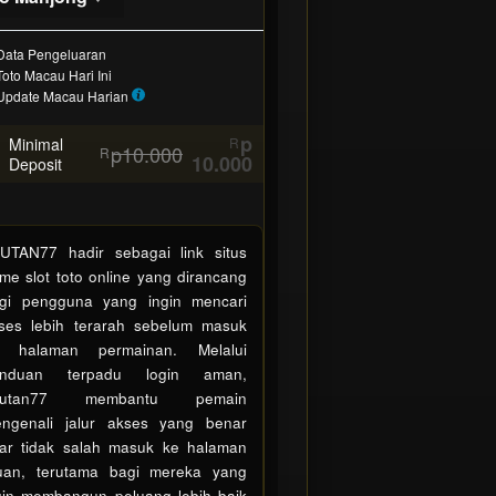
88
formasi Toto Macau
$
Included:
Data Pengeluaran
LECTED
Included:
Toto Macau Hari Ini
e, by you or one client, in a single end
Included:
Update Macau Harian
oduct which end users
are not
charged for.
e total price includes the item price and a
p
Minimal
R
p10.000
R
yer fee.
10.000
Deposit
nse
UTAN77 hadir sebagai link situs
ls
me slot toto online yang dirancang
gi pengguna yang ingin mencari
ses lebih terarah sebelum masuk
 halaman permainan. Melalui
anduan terpadu login aman,
autan77 membantu pemain
ngenali jalur akses yang benar
ar tidak salah masuk ke halaman
ruan, terutama bagi mereka yang
gin membangun peluang lebih baik