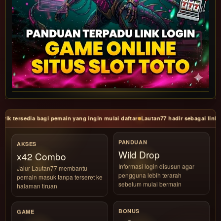
sedia bagi pemain yang ingin mulai daftar
Lautan77 hadir sebagai link situs ga
PANDUAN
AKSES
Fast Match
x42 Combo
Informasi login disusun agar
Jalur Lautan77 membantu
pengguna lebih terarah
pemain masuk tanpa terseret ke
sebelum mulai bermain
halaman tiruan
BONUS
GAME