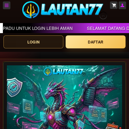
UNTUK LOGIN LEBIH AMAN
SELAMAT DATANG DI LAUTA
LOGIN
DAFTAR