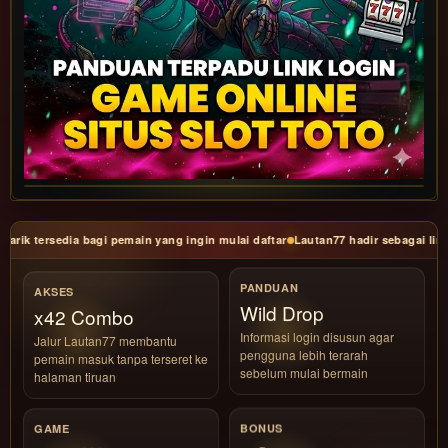
rsedia bagi pemain yang ingin mulai daftar
Lautan77 hadir sebagai link situs 
PANDUAN
AKSES
Fast Match
x42 Combo
Informasi login disusun agar
Jalur Lautan77 membantu
pengguna lebih terarah
pemain masuk tanpa terseret ke
sebelum mulai bermain
halaman tiruan
BONUS
GAME