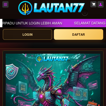
 UNTUK LOGIN LEBIH AMAN
SELAMAT DATANG DI LAUT
LOGIN
DAFTAR