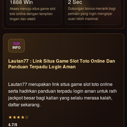
2 Sec
1888 Win
Dukungan bonus menarik bagi
Akses menuju situs game slot
pemain yang ingin mengejar
toto online dengan tampilan
cuan lebih maximal
ringan dan stabil
TOP
INFO
Lautan77 : Link Situs Game Slot Toto Online Dan
Panduan Terpadu Login Aman
Lautan77 merupakan link situs game slot toto online
serta hadirkan panduan terpadu login aman untuk raih
jackpot besar bagi kalian yang selalu merasa kalah,
daftar sekarang.
★★★★☆
4.7/5