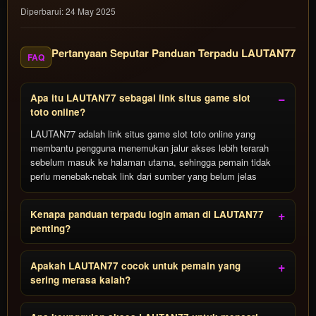
Diperbarui: 24 May 2025
Pertanyaan Seputar Panduan Terpadu LAUTAN77
FAQ
Apa itu LAUTAN77 sebagai link situs game slot
toto online?
LAUTAN77 adalah link situs game slot toto online yang
membantu pengguna menemukan jalur akses lebih terarah
sebelum masuk ke halaman utama, sehingga pemain tidak
perlu menebak-nebak link dari sumber yang belum jelas
Kenapa panduan terpadu login aman di LAUTAN77
penting?
Apakah LAUTAN77 cocok untuk pemain yang
sering merasa kalah?