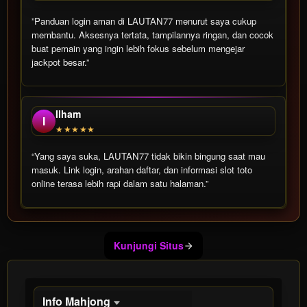
”Panduan login aman di LAUTAN77 menurut saya cukup
membantu. Aksesnya tertata, tampilannya ringan, dan cocok
buat pemain yang ingin lebih fokus sebelum mengejar
jackpot besar.”
Ilham
I
★★★★★
“Yang saya suka, LAUTAN77 tidak bikin bingung saat mau
masuk. Link login, arahan daftar, dan informasi slot toto
online terasa lebih rapi dalam satu halaman.”
Show More
Kunjungi Situs
Info Mahjong