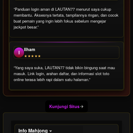
”Panduan login aman di LAUTAN77 menurut saya cukup
membantu. Aksesnya tertata, tampilannya ringan, dan cocok
buat pemain yang ingin lebih fokus sebelum mengejar
jackpot besar.”
Ilham
I
★★★★★
“Yang saya suka, LAUTAN77 tidak bikin bingung saat mau
masuk. Link login, arahan daftar, dan informasi slot toto
online terasa lebih rapi dalam satu halaman.”
Show More
Kunjungi Situs
Info Mahjong