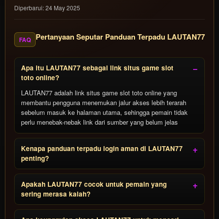
Diperbarui: 24 May 2025
Pertanyaan Seputar Panduan Terpadu LAUTAN77
FAQ
Apa itu LAUTAN77 sebagai link situs game slot
toto online?
LAUTAN77 adalah link situs game slot toto online yang
membantu pengguna menemukan jalur akses lebih terarah
sebelum masuk ke halaman utama, sehingga pemain tidak
perlu menebak-nebak link dari sumber yang belum jelas
Kenapa panduan terpadu login aman di LAUTAN77
penting?
Apakah LAUTAN77 cocok untuk pemain yang
sering merasa kalah?