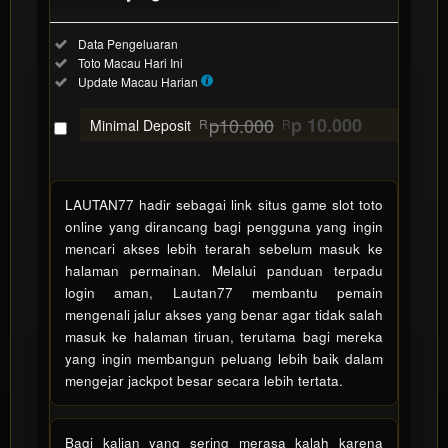
Informasi
Included:
Data Pengeluaran
Toto
Included:
Toto Macau Hari Ini
Macau
Included:
Update Macau Harian
SELECTED
88
$
p10.000
p 10.000
Minimal Deposit
R
R
Use, by
you or
one
client, in
LAUTAN77 hadir sebagai link situs game slot toto
a single
online yang dirancang bagi pengguna yang ingin
end
mencari akses lebih terarah sebelum masuk ke
product
halaman permainan. Melalui panduan terpadu
which
login aman, Lautan77 membantu pemain
end
mengenali jalur akses yang benar agar tidak salah
users
masuk ke halaman tiruan, terutama bagi mereka
are not
yang ingin membangun peluang lebih baik dalam
charged
mengejar jackpot besar secara lebih tertata.
for. The
total
price
Bagi kalian yang sering merasa kalah karena