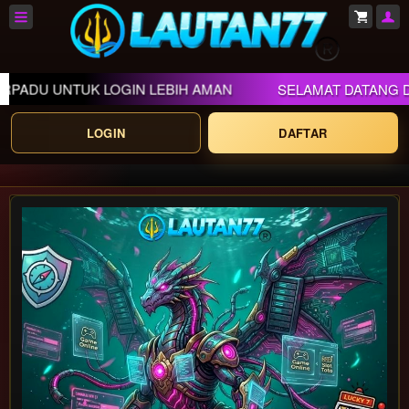
UNTUK LOGIN LEBIH AMAN
SELAMAT DATANG DI LAUTA
LOGIN
DAFTAR