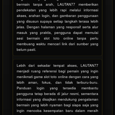
includes
bermain tanpa arah, LAUTAN77 memberikan
the item
pendekatan yang lebih rapi melalui informasi
price
akses, arahan login, dan gambaran penggunaan
and a
yang disusun supaya setiap langkah terasa lebih
buyer
jelas. Dengan halaman yang responsif serta alur
fee.
masuk yang praktis, pengguna dapat memulai
sesi bermain slot toto online tanpa perlu
View
membuang waktu mencari link dari sumber yang
license
belum pasti.
details
Lebih dari sekadar tempat akses, LAUTAN77
menjadi ruang referensi bagi pemain yang ingin
menikmati game slot toto online dengan cara yang
lebih aman, fokus, dan tidak terburu-buru.
Panduan login yang tersedia membantu
pengguna tetap berada di jalur resmi, sementara
informasi yang disajikan mendukung pengalaman
bermain yang lebih nyaman bagi siapa saja yang
ingin mencoba kesempatan baru dalam meraih