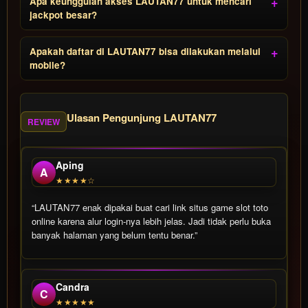
Apa keunggulan akses LAUTAN77 untuk mencari
jackpot besar?
Apakah daftar di LAUTAN77 bisa dilakukan melalui
mobile?
Ulasan Pengunjung LAUTAN77
REVIEW
Aping
A
★★★★☆
“LAUTAN77 enak dipakai buat cari link situs game slot toto
online karena alur login-nya lebih jelas. Jadi tidak perlu buka
banyak halaman yang belum tentu benar.”
Candra
C
★★★★★