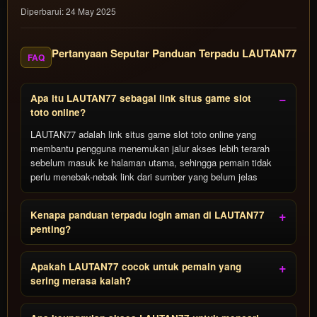
Diperbarui: 24 May 2025
Pertanyaan Seputar Panduan Terpadu LAUTAN77
FAQ
Apa itu LAUTAN77 sebagai link situs game slot
toto online?
LAUTAN77 adalah link situs game slot toto online yang
membantu pengguna menemukan jalur akses lebih terarah
sebelum masuk ke halaman utama, sehingga pemain tidak
perlu menebak-nebak link dari sumber yang belum jelas
Kenapa panduan terpadu login aman di LAUTAN77
penting?
Apakah LAUTAN77 cocok untuk pemain yang
sering merasa kalah?