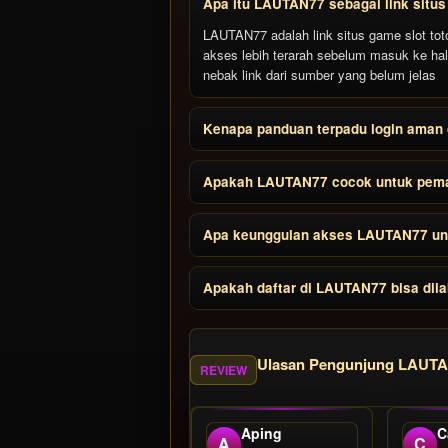
Apa itu LAUTAN77 sebagai link situs 
LAUTAN77 adalah link situs game slot t
akses lebih terarah sebelum masuk ke ha
nebak link dari sumber yang belum jelas
Kenapa panduan terpadu login aman
Apakah LAUTAN77 cocok untuk pemai
Apa keunggulan akses LAUTAN77 unt
Apakah daftar di LAUTAN77 bisa dila
Ulasan Pengunjung LAUT
REVIEW
Aping
C
A
C