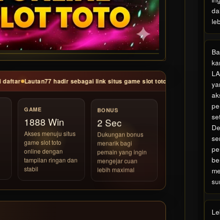
da
leb
Ba
k
LA
7 hadir sebagai link situs game slot toto online
Panduan terpadu login a
ya
ak
pe
BONUS
GAME
se
Auto Fast
1888 Win
De
Dukungan bonus
Akses menuju situs
se
menarik bagi
game slot toto
p
pemain yang ingin
online dengan
mengejar cuan
be
tampilan ringan dan
lebih maximal
stabil
me
su
Le