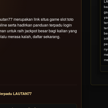
LA
ba
ga
ya
utan77 merupakan link situs game slot toto
te
line serta hadirkan panduan terpadu login
te
an untuk raih jackpot besar bagi kalian yang
be
lalu merasa kalah, daftar sekarang.
in
pe
ny
me
me
 Terpadu LAUTAN77