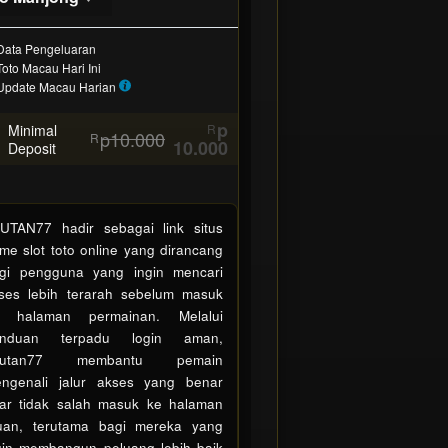
88
formasi Toto Macau
$
Included:
Data Pengeluaran
LECTED
Included:
Toto Macau Hari Ini
e, by you or one client, in a single end
Included:
Update Macau Harian
oduct which end users
are not
charged for.
e total price includes the item price and a
p
Minimal
R
p10.000
R
yer fee.
10.000
Deposit
nse
UTAN77 hadir sebagai link situs
ls
me slot toto online yang dirancang
gi pengguna yang ingin mencari
ses lebih terarah sebelum masuk
 halaman permainan. Melalui
anduan terpadu login aman,
autan77 membantu pemain
ngenali jalur akses yang benar
ar tidak salah masuk ke halaman
ruan, terutama bagi mereka yang
gin membangun peluang lebih baik