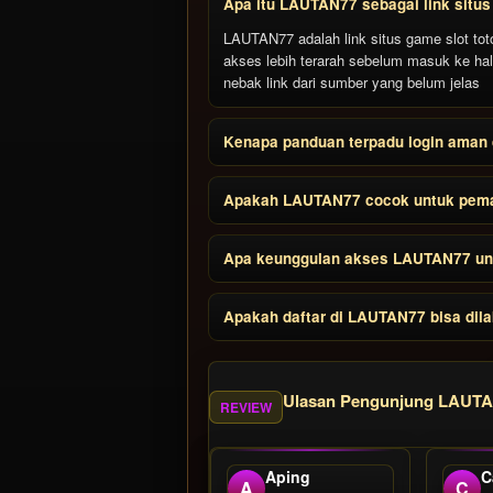
Apa itu LAUTAN77 sebagai link situs 
LAUTAN77 adalah link situs game slot t
akses lebih terarah sebelum masuk ke ha
nebak link dari sumber yang belum jelas
Kenapa panduan terpadu login aman
Apakah LAUTAN77 cocok untuk pemai
Apa keunggulan akses LAUTAN77 unt
Apakah daftar di LAUTAN77 bisa dila
Ulasan Pengunjung LAUT
REVIEW
Aping
C
A
C