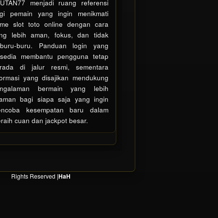
UTAN77 menjadi ruang referensi
gi pemain yang ingin menikmati
me slot toto online dengan cara
ng lebih aman, fokus, dan tidak
rburu-buru. Panduan login yang
rsedia membantu pengguna tetap
rada di jalur resmi, sementara
formasi yang disajikan mendukung
ngalaman bermain yang lebih
aman bagi siapa saja yang ingin
ncoba kesempatan baru dalam
raih cuan dan jackpot besar.
Rights Reserved |
HaH