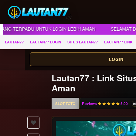
TUK LOGIN LEBIH AMAN
SELAMAT DATANG DI LAUTAN7
LAUTAN77
LAUTAN77 LOGIN
SITUS LAUTAN77
LAUTAN77 LINK
LOGIN
Lautan77 : Link Sit
Aman
5.00
SLOT TOTO
Reviews
5.00
9
star