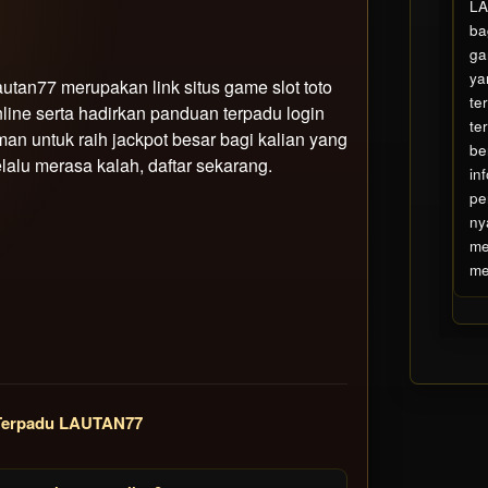
LA
ba
ga
ya
utan77 merupakan link situs game slot toto
te
line serta hadirkan panduan terpadu login
te
an untuk raih jackpot besar bagi kalian yang
be
lalu merasa kalah, daftar sekarang.
in
pe
ny
me
me
 Terpadu LAUTAN77