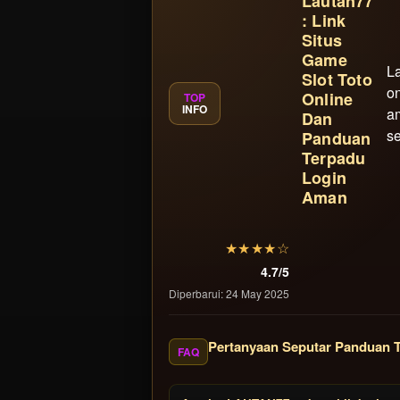
Lautan77
: Link
Situs
Game
La
Slot Toto
on
Online
TOP
INFO
am
Dan
se
Panduan
Terpadu
Login
Aman
★★★★☆
4.7/5
Diperbarui: 24 May 2025
Pertanyaan Seputar Panduan
FAQ