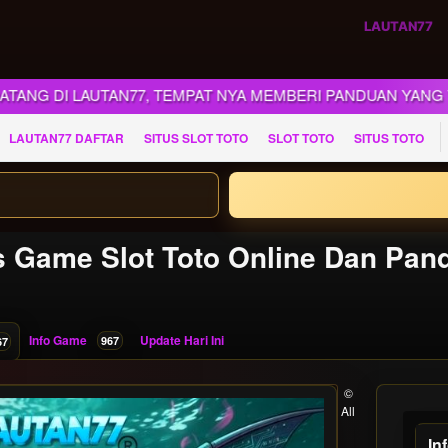
LAUTAN77
7, TEMPAT NYA MEMBERI PANDUAN YANG TERPADU UNTUK L
LAUTAN77 DAFTAR
SITUS SLOT TOTO
SLOT TOTO
SITUS TOTO
us Game Slot Toto Online Dan Pa
Info Game
Update Hari Ini
967
67
s
©
All
In