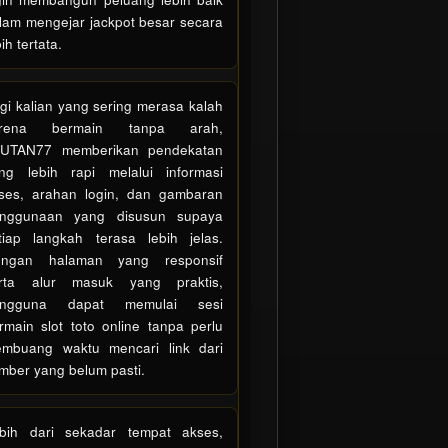
lam mengejar jackpot besar secara
ih tertata.
gi kalian yang sering merasa kalah
arena bermain tanpa arah,
UTAN77 memberikan pendekatan
 aman membantu pemain tidak salah akses
Jalur masuk Lautan77 dibuat l
ng lebih rapi melalui informasi
ses, arahan login, dan gambaran
nggunaan yang disusun supaya
tiap langkah terasa lebih jelas.
ngan halaman yang responsif
rta alur masuk yang praktis,
engguna dapat memulai sesi
rmain slot toto online tanpa perlu
mbuang waktu mencari link dari
mber yang belum pasti.
bih dari sekadar tempat akses,