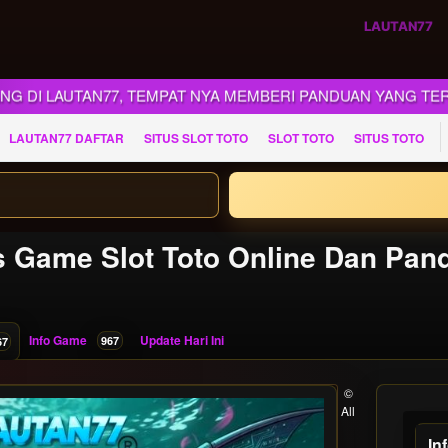
LAUTAN77
7, TEMPAT NYA MEMBERI PANDUAN YANG TERPADU UNTUK L
LAUTAN77 DAFTAR
SITUS SLOT TOTO
SLOT TOTO
SITUS TOTO
us Game Slot Toto Online Dan Pa
Info Game
Update Hari Ini
967
67
s
©
All
In