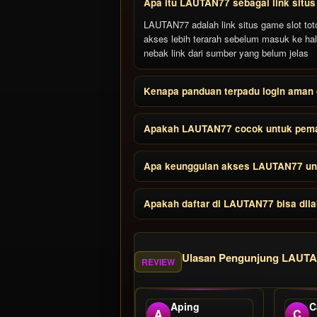
Apa itu LAUTAN77 sebagai link situs 
LAUTAN77 adalah link situs game slot t
akses lebih terarah sebelum masuk ke ha
nebak link dari sumber yang belum jelas
Kenapa panduan terpadu login aman
Apakah LAUTAN77 cocok untuk pemai
Apa keunggulan akses LAUTAN77 unt
Apakah daftar di LAUTAN77 bisa dila
Ulasan Pengunjung LAUT
REVIEW
Aping
C
A
C