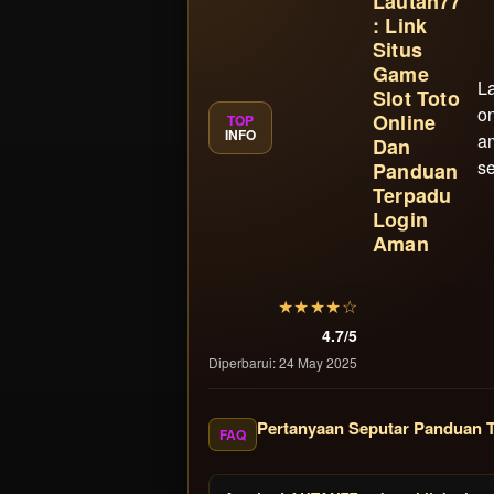
Lautan77
: Link
Situs
Game
La
Slot Toto
on
Online
TOP
INFO
am
Dan
se
Panduan
Terpadu
Login
Aman
★★★★☆
4.7/5
Diperbarui: 24 May 2025
Pertanyaan Seputar Panduan
FAQ