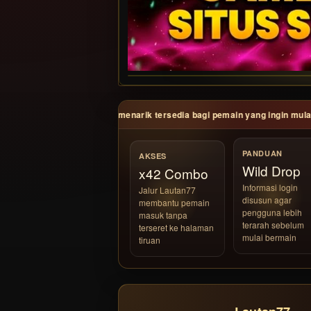
a baru
Bonus menarik tersedia bagi pemain yang ingin mulai daftar
Lauta
PANDUAN
AKSES
Fast Match
x18 Combo
Informasi login
Jalur Lautan77
disusun agar
membantu pemain
pengguna lebih
masuk tanpa
terarah sebelum
terseret ke halaman
mulai bermain
tiruan