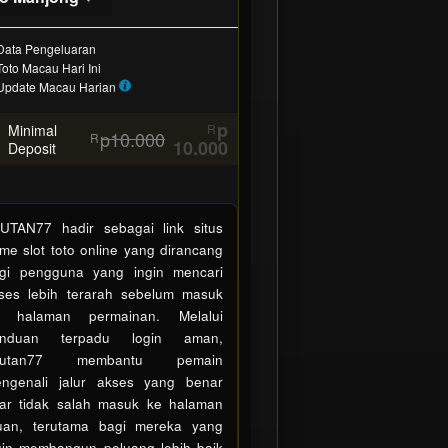
88
formasi Toto Macau
$
Included:
Data Pengeluaran
LECTED
Included:
Toto Macau Hari Ini
e, by you or one client, in a single end
Included:
Update Macau Harian
oduct which end users
are not
charged for.
e total price includes the item price and a
p
Minimal
R
p10.000
R
yer fee.
10.000
Deposit
nse
UTAN77 hadir sebagai link situs
ls
me slot toto online yang dirancang
gi pengguna yang ingin mencari
ses lebih terarah sebelum masuk
 halaman permainan. Melalui
anduan terpadu login aman,
autan77 membantu pemain
ngenali jalur akses yang benar
ar tidak salah masuk ke halaman
ruan, terutama bagi mereka yang
gin membangun peluang lebih baik