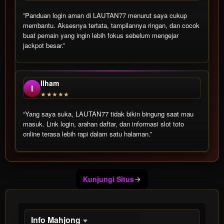
”Panduan login aman di LAUTAN77 menurut saya cukup
membantu. Aksesnya tertata, tampilannya ringan, dan cocok
buat pemain yang ingin lebih fokus sebelum mengejar
jackpot besar.”
Ilham
I
★★★★★
“Yang saya suka, LAUTAN77 tidak bikin bingung saat mau
masuk. Link login, arahan daftar, dan informasi slot toto
online terasa lebih rapi dalam satu halaman.”
Show More
Kunjungi Situs
Info Mahjong