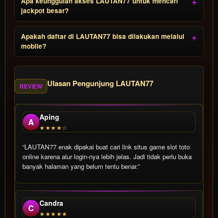
Apa keunggulan akses LAUTAN77 untuk mencari
jackpot besar?
Apakah daftar di LAUTAN77 bisa dilakukan melalui
mobile?
Ulasan Pengunjung LAUTAN77
REVIEW
Aping
A
★★★★☆
“LAUTAN77 enak dipakai buat cari link situs game slot toto
online karena alur login-nya lebih jelas. Jadi tidak perlu buka
banyak halaman yang belum tentu benar.”
Candra
C
★★★★★