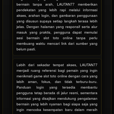
includes
bermain tanpa arah, LAUTAN77 memberikan
the item
pendekatan yang lebih rapi melalui informasi
price
akses, arahan login, dan gambaran penggunaan
and a
yang disusun supaya setiap langkah terasa lebih
buyer
jelas. Dengan halaman yang responsif serta alur
fee.
masuk yang praktis, pengguna dapat memulai
sesi bermain slot toto online tanpa perlu
View
membuang waktu mencari link dari sumber yang
license
belum pasti.
details
Lebih dari sekadar tempat akses, LAUTAN77
menjadi ruang referensi bagi pemain yang ingin
menikmati game slot toto online dengan cara yang
lebih aman, fokus, dan tidak terburu-buru.
Panduan login yang tersedia membantu
pengguna tetap berada di jalur resmi, sementara
informasi yang disajikan mendukung pengalaman
bermain yang lebih nyaman bagi siapa saja yang
ingin mencoba kesempatan baru dalam meraih