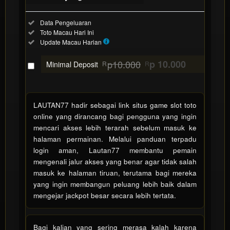
Informasi
Included:
Data Pengeluaran
Toto
Included:
Toto Macau Hari Ini
Macau
Included:
Update Macau Harian
SELECTED
88
$
p10.000
p 10.000
Minimal Deposit
R
R
Use, by
you or
one
client, in
LAUTAN77 hadir sebagai link situs game slot toto
a single
online yang dirancang bagi pengguna yang ingin
end
mencari akses lebih terarah sebelum masuk ke
product
halaman permainan. Melalui panduan terpadu
which
login aman, Lautan77 membantu pemain
end
mengenali jalur akses yang benar agar tidak salah
users
masuk ke halaman tiruan, terutama bagi mereka
are not
yang ingin membangun peluang lebih baik dalam
charged
mengejar jackpot besar secara lebih tertata.
for. The
total
price
Bagi kalian yang sering merasa kalah karena