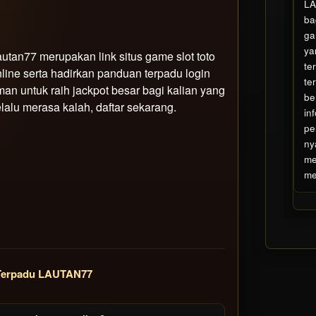
LA
ba
ga
ya
utan77 merupakan link situs game slot toto
te
line serta hadirkan panduan terpadu login
te
an untuk raih jackpot besar bagi kalian yang
be
lalu merasa kalah, daftar sekarang.
in
pe
ny
me
me
 Terpadu LAUTAN77