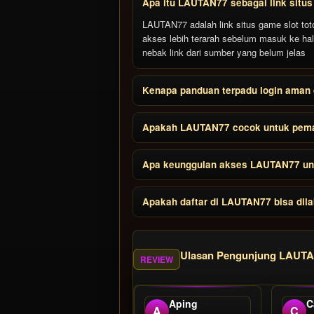
Apa itu LAUTAN77 sebagai link situs 
LAUTAN77 adalah link situs game slot t
akses lebih terarah sebelum masuk ke ha
nebak link dari sumber yang belum jelas
Kenapa panduan terpadu login aman
Apakah LAUTAN77 cocok untuk pemai
Apa keunggulan akses LAUTAN77 unt
Apakah daftar di LAUTAN77 bisa dila
Ulasan Pengunjung LAUT
REVIEW
Aping
C
A
C