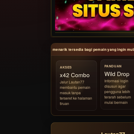
na baru
Bonus menarik tersedia bagi pemain yang ingin mulai daftar
Laut
PANDUAN
AKSES
Fast Match
x18 Combo
Informasi login
Jalur Lautan77
disusun agar
membantu pemain
pengguna lebih
masuk tanpa
terarah sebelum
terseret ke halaman
mulai bermain
tiruan