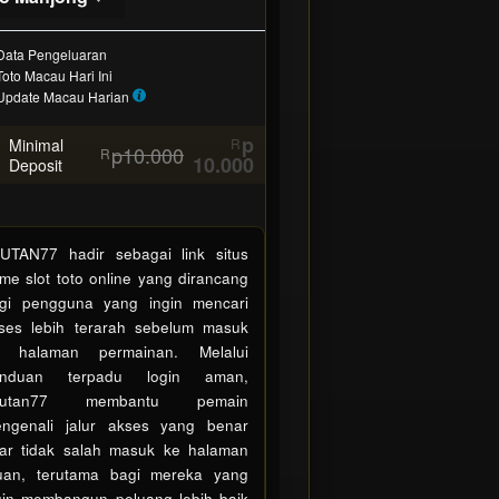
88
formasi Toto Macau
$
Included:
Data Pengeluaran
LECTED
Included:
Toto Macau Hari Ini
e, by you or one client, in a single end
Included:
Update Macau Harian
oduct which end users
are not
charged for.
e total price includes the item price and a
p
Minimal
R
p10.000
R
yer fee.
10.000
Deposit
nse
UTAN77 hadir sebagai link situs
ls
me slot toto online yang dirancang
gi pengguna yang ingin mencari
ses lebih terarah sebelum masuk
 halaman permainan. Melalui
anduan terpadu login aman,
autan77 membantu pemain
ngenali jalur akses yang benar
ar tidak salah masuk ke halaman
ruan, terutama bagi mereka yang
gin membangun peluang lebih baik