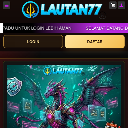
UNTUK LOGIN LEBIH AMAN
SELAMAT DATANG DI LAUTA
LOGIN
DAFTAR