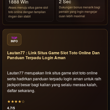
2 Sec
1888 Win
Dukungan bonus menarik bagi
Akses menuju situs game slot
pemain yang ingin mengejar
toto online dengan tampilan
cuan lebih maximal
ringan dan stabil
TOP
INFO
Lautan77 : Link Situs Game Slot Toto Online Dan
Panduan Terpadu Login Aman
Lautan77 merupakan link situs game slot toto online
serta hadirkan panduan terpadu login aman untuk raih
jackpot besar bagi kalian yang selalu merasa kalah,
daftar sekarang.
★★★★☆
4.7/5