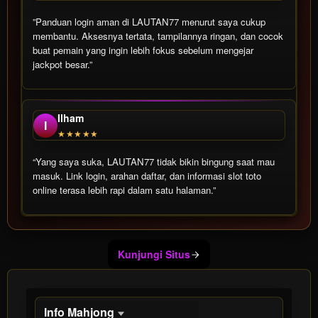
”Panduan login aman di LAUTAN77 menurut saya cukup
membantu. Aksesnya tertata, tampilannya ringan, dan cocok
buat pemain yang ingin lebih fokus sebelum mengejar
jackpot besar.”
Ilham
I
★★★★★
“Yang saya suka, LAUTAN77 tidak bikin bingung saat mau
masuk. Link login, arahan daftar, dan informasi slot toto
online terasa lebih rapi dalam satu halaman.”
Show More
Kunjungi Situs
Info Mahjong