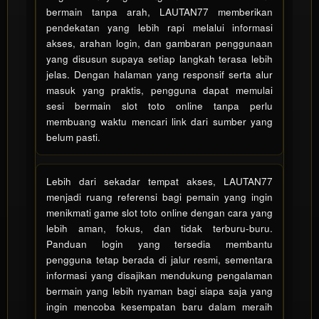
includes
bermain tanpa arah, LAUTAN77 memberikan
the item
pendekatan yang lebih rapi melalui informasi
price
akses, arahan login, dan gambaran penggunaan
and a
yang disusun supaya setiap langkah terasa lebih
buyer
jelas. Dengan halaman yang responsif serta alur
fee.
masuk yang praktis, pengguna dapat memulai
sesi bermain slot toto online tanpa perlu
View
membuang waktu mencari link dari sumber yang
license
belum pasti.
details
Lebih dari sekadar tempat akses, LAUTAN77
menjadi ruang referensi bagi pemain yang ingin
menikmati game slot toto online dengan cara yang
lebih aman, fokus, dan tidak terburu-buru.
Panduan login yang tersedia membantu
pengguna tetap berada di jalur resmi, sementara
informasi yang disajikan mendukung pengalaman
bermain yang lebih nyaman bagi siapa saja yang
ingin mencoba kesempatan baru dalam meraih