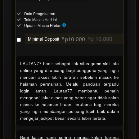
Informasi
Included:
Data Pengeluaran
Toto
Included:
Toto Macau Hari Ini
Macau
Included:
Update Macau Harian
SELECTED
88
$
p10.000
p 10.000
Minimal Deposit
R
R
Use, by
you or
one
client, in
LAUTAN77 hadir sebagai link situs game slot toto
a single
online yang dirancang bagi pengguna yang ingin
end
mencari akses lebih terarah sebelum masuk ke
product
halaman permainan. Melalui panduan terpadu
which
login aman, Lautan77 membantu pemain
end
mengenali jalur akses yang benar agar tidak salah
users
masuk ke halaman tiruan, terutama bagi mereka
are not
yang ingin membangun peluang lebih baik dalam
charged
mengejar jackpot besar secara lebih tertata.
for. The
total
price
Bagi kalian yang sering merasa kalah karena