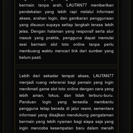
includes
bermain tanpa arah, LAUTAN77 memberikan
the item
pendekatan yang lebih rapi melalui informasi
price
akses, arahan login, dan gambaran penggunaan
and a
yang disusun supaya setiap langkah terasa lebih
buyer
jelas. Dengan halaman yang responsif serta alur
fee.
masuk yang praktis, pengguna dapat memulai
sesi bermain slot toto online tanpa perlu
View
membuang waktu mencari link dari sumber yang
license
belum pasti.
details
Lebih dari sekadar tempat akses, LAUTAN77
menjadi ruang referensi bagi pemain yang ingin
menikmati game slot toto online dengan cara yang
lebih aman, fokus, dan tidak terburu-buru.
Panduan login yang tersedia membantu
pengguna tetap berada di jalur resmi, sementara
informasi yang disajikan mendukung pengalaman
bermain yang lebih nyaman bagi siapa saja yang
ingin mencoba kesempatan baru dalam meraih