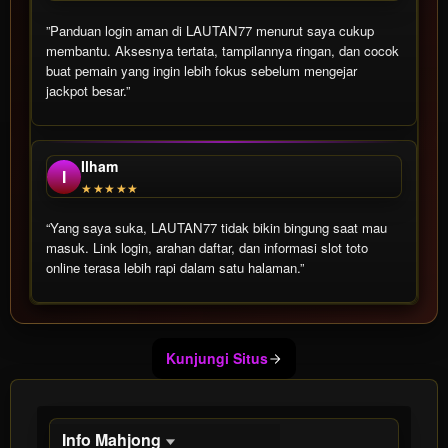
”Panduan login aman di LAUTAN77 menurut saya cukup
membantu. Aksesnya tertata, tampilannya ringan, dan cocok
buat pemain yang ingin lebih fokus sebelum mengejar
jackpot besar.”
Ilham
I
★★★★★
“Yang saya suka, LAUTAN77 tidak bikin bingung saat mau
masuk. Link login, arahan daftar, dan informasi slot toto
online terasa lebih rapi dalam satu halaman.”
Show More
Kunjungi Situs
Info Mahjong