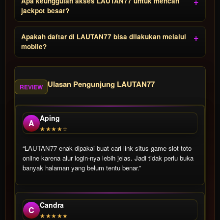
Apa keunggulan akses LAUTAN77 untuk mencari
jackpot besar?
Apakah daftar di LAUTAN77 bisa dilakukan melalui
mobile?
Ulasan Pengunjung LAUTAN77
REVIEW
Aping
A
★★★★☆
“LAUTAN77 enak dipakai buat cari link situs game slot toto
online karena alur login-nya lebih jelas. Jadi tidak perlu buka
banyak halaman yang belum tentu benar.”
Candra
C
★★★★★