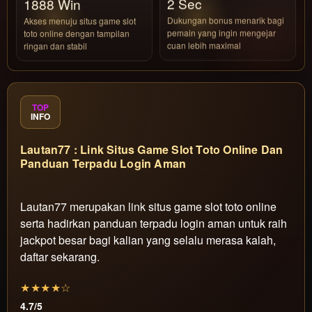
2 Sec
1888 Win
Dukungan bonus menarik bagi
Akses menuju situs game slot
pemain yang ingin mengejar
toto online dengan tampilan
cuan lebih maximal
ringan dan stabil
TOP
INFO
Lautan77 : Link Situs Game Slot Toto Online Dan
Panduan Terpadu Login Aman
Lautan77 merupakan link situs game slot toto online
serta hadirkan panduan terpadu login aman untuk raih
jackpot besar bagi kalian yang selalu merasa kalah,
daftar sekarang.
★★★★☆
4.7/5