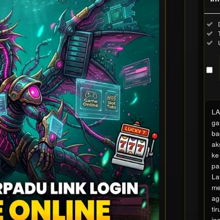
In
SE
Us
pr
Th
bu
View
lice
LA
detai
ga
ba
ak
ke
p
L
me
ag
ti
in