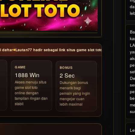
da
leb
Ba
k
LA
n77 hadir sebagai link situs game slot toto online
Panduan terpadu login
ya
ak
pe
BONUS
GAME
se
2 Sec
1888 Win
De
Dukungan bonus
Akses menuju situs
se
menarik bagi
game slot toto
p
pemain yang ingin
online dengan
mengejar cuan
be
tampilan ringan dan
lebih maximal
stabil
me
su
Le