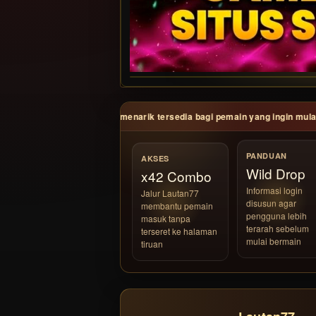
a baru
Bonus menarik tersedia bagi pemain yang ingin mulai daftar
Lauta
PANDUAN
AKSES
Fast Match
x18 Combo
Informasi login
Jalur Lautan77
disusun agar
membantu pemain
pengguna lebih
masuk tanpa
terarah sebelum
terseret ke halaman
mulai bermain
tiruan