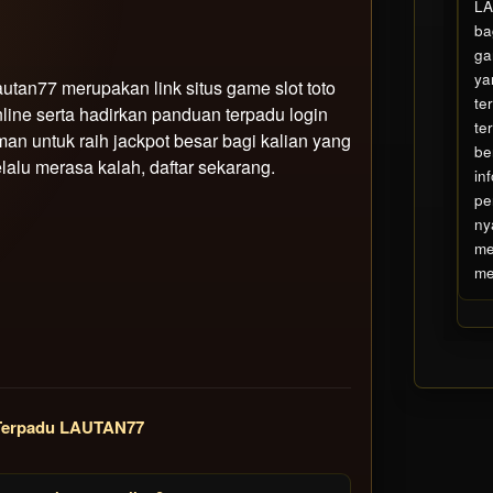
LA
ba
ga
ya
utan77 merupakan link situs game slot toto
te
line serta hadirkan panduan terpadu login
te
an untuk raih jackpot besar bagi kalian yang
be
lalu merasa kalah, daftar sekarang.
in
pe
ny
me
me
 Terpadu LAUTAN77