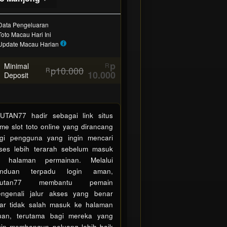
88
formasi Toto Macau
$
Included:
Data Pengeluaran
LECTED
Included:
Toto Macau Hari Ini
e, by you or one client, in a single end
Included:
Update Macau Harian
oduct which end users
are not
charged for.
e total price includes the item price and a
p
Minimal
R
p10.000
R
yer fee.
10.000
Deposit
nse
UTAN77 hadir sebagai link situs
ls
me slot toto online yang dirancang
gi pengguna yang ingin mencari
ses lebih terarah sebelum masuk
 halaman permainan. Melalui
anduan terpadu login aman,
autan77 membantu pemain
ngenali jalur akses yang benar
ar tidak salah masuk ke halaman
ruan, terutama bagi mereka yang
gin membangun peluang lebih baik