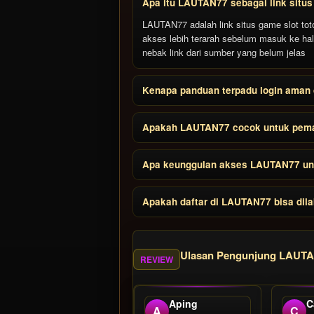
Apa itu LAUTAN77 sebagai link situs 
LAUTAN77 adalah link situs game slot t
akses lebih terarah sebelum masuk ke ha
nebak link dari sumber yang belum jelas
Kenapa panduan terpadu login aman
Apakah LAUTAN77 cocok untuk pemai
Apa keunggulan akses LAUTAN77 unt
Apakah daftar di LAUTAN77 bisa dila
Ulasan Pengunjung LAUT
REVIEW
Aping
C
A
C