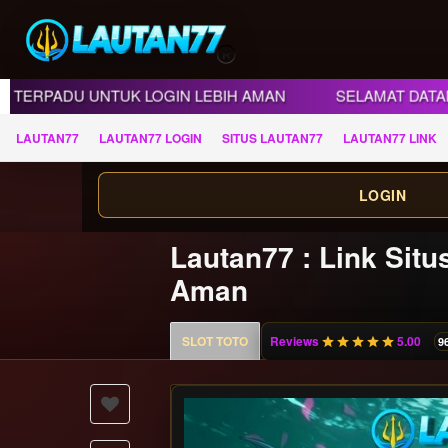
TUK LOGIN LEBIH AMAN
SELAMAT DATANG DI LAUTAN7
LAUTAN77
LAUTAN77 LOGIN
SITUS LAUTAN77
LAUTAN77 LINK
LOGIN
Lautan77 : Link Sit
Aman
5.00
SLOT TOTO
Reviews
5.00
9
star