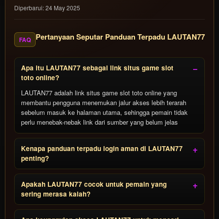
Diperbarui: 24 May 2025
Pertanyaan Seputar Panduan Terpadu LAUTAN77
FAQ
Apa itu LAUTAN77 sebagai link situs game slot
toto online?
LAUTAN77 adalah link situs game slot toto online yang
membantu pengguna menemukan jalur akses lebih terarah
sebelum masuk ke halaman utama, sehingga pemain tidak
perlu menebak-nebak link dari sumber yang belum jelas
Kenapa panduan terpadu login aman di LAUTAN77
penting?
Apakah LAUTAN77 cocok untuk pemain yang
sering merasa kalah?