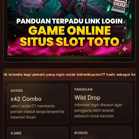
sedia bagi pemain yang ingin mulai daftar
Lautan77 hadir sebagai link situs g
PANDUAN
AKSES
Fast Match
x42 Combo
Informasi login disusun agar
Jalur Lautan77 membantu
pengguna lebih terarah
pemain masuk tanpa terseret ke
sebelum mulai bermain
halaman tiruan
BONUS
GAME