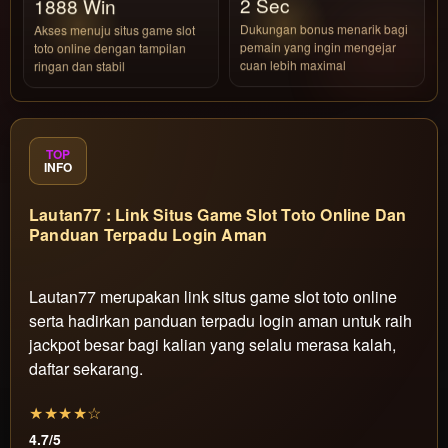
2 Sec
1888 Win
Dukungan bonus menarik bagi
Akses menuju situs game slot
pemain yang ingin mengejar
toto online dengan tampilan
cuan lebih maximal
ringan dan stabil
TOP
INFO
Lautan77 : Link Situs Game Slot Toto Online Dan
Panduan Terpadu Login Aman
Lautan77 merupakan link situs game slot toto online
serta hadirkan panduan terpadu login aman untuk raih
jackpot besar bagi kalian yang selalu merasa kalah,
daftar sekarang.
★★★★☆
4.7/5