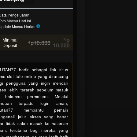
88
formasi Toto Macau
$
Included:
Data Pengeluaran
LECTED
Included:
Toto Macau Hari Ini
e, by you or one client, in a single end
Included:
Update Macau Harian
oduct which end users
are not
charged for.
e total price includes the item price and a
p
Minimal
R
p10.000
R
yer fee.
10.000
Deposit
nse
UTAN77 hadir sebagai link situs
ls
me slot toto online yang dirancang
gi pengguna yang ingin mencari
ses lebih terarah sebelum masuk
 halaman permainan. Melalui
anduan terpadu login aman,
autan77 membantu pemain
ngenali jalur akses yang benar
ar tidak salah masuk ke halaman
ruan, terutama bagi mereka yang
gin membangun peluang lebih baik