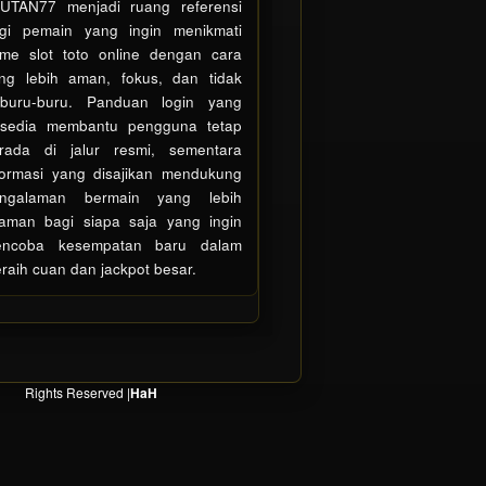
UTAN77 menjadi ruang referensi
gi pemain yang ingin menikmati
me slot toto online dengan cara
ng lebih aman, fokus, dan tidak
rburu-buru. Panduan login yang
rsedia membantu pengguna tetap
rada di jalur resmi, sementara
formasi yang disajikan mendukung
ngalaman bermain yang lebih
aman bagi siapa saja yang ingin
ncoba kesempatan baru dalam
raih cuan dan jackpot besar.
Rights Reserved |
HaH