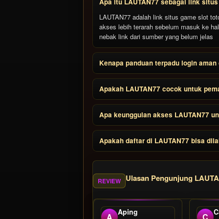
Apa itu LAUTAN77 sebagai link situs 
LAUTAN77 adalah link situs game slot t
akses lebih terarah sebelum masuk ke ha
nebak link dari sumber yang belum jelas
Kenapa panduan terpadu login aman
Apakah LAUTAN77 cocok untuk pemai
Apa keunggulan akses LAUTAN77 unt
Apakah daftar di LAUTAN77 bisa dila
Ulasan Pengunjung LAUT
REVIEW
Aping
C
A
C