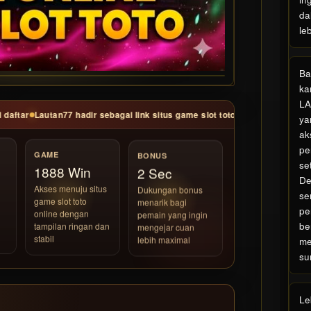
da
leb
Ba
k
LA
77 hadir sebagai link situs game slot toto online
Panduan terpadu login 
ya
ak
pe
BONUS
GAME
se
2 Sec
1888 Win
De
Dukungan bonus
Akses menuju situs
se
menarik bagi
game slot toto
p
pemain yang ingin
online dengan
mengejar cuan
be
tampilan ringan dan
lebih maximal
stabil
me
su
Le