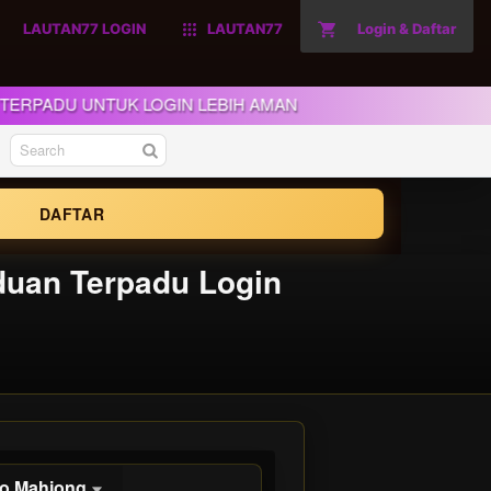
LAUTAN77 LOGIN
LAUTAN77
Login & Daftar
 LOGIN LEBIH AMAN
Search
LAUTAN77
DAFTAR
nduan Terpadu Login
fo Mahjong