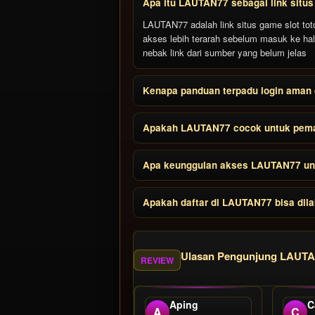
Apa itu LAUTAN77 sebagai link situs 
LAUTAN77 adalah link situs game slot t
akses lebih terarah sebelum masuk ke ha
nebak link dari sumber yang belum jelas
Kenapa panduan terpadu login aman
Apakah LAUTAN77 cocok untuk pemai
Apa keunggulan akses LAUTAN77 unt
Apakah daftar di LAUTAN77 bisa dila
Ulasan Pengunjung LAUT
REVIEW
Aping
C
A
C