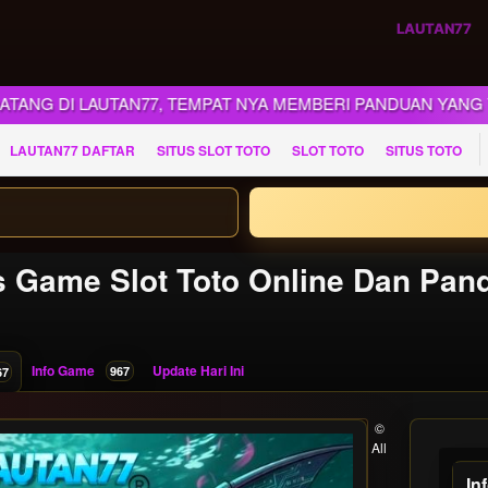
LAUTAN77
N77, TEMPAT NYA MEMBERI PANDUAN YANG TERPADU UNTUK
LAUTAN77 DAFTAR
SITUS SLOT TOTO
SLOT TOTO
SITUS TOTO
us Game Slot Toto Online Dan Pa
Info Game
Update Hari Ini
967
67
s
©
All
In