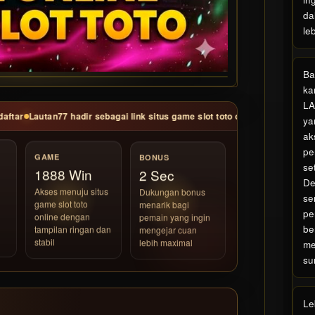
da
leb
Ba
k
LA
7 hadir sebagai link situs game slot toto online
Panduan terpadu login a
ya
ak
pe
BONUS
GAME
se
2 Sec
1888 Win
De
Dukungan bonus
Akses menuju situs
se
menarik bagi
game slot toto
p
pemain yang ingin
online dengan
mengejar cuan
be
tampilan ringan dan
lebih maximal
stabil
me
su
Le