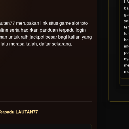
LA
ba
ga
ya
utan77 merupakan link situs game slot toto
te
line serta hadirkan panduan terpadu login
te
an untuk raih jackpot besar bagi kalian yang
be
lalu merasa kalah, daftar sekarang.
in
pe
ny
me
me
 Terpadu LAUTAN77