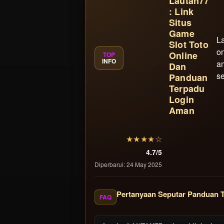
Lautan77
: Link
Situs
Game
La
Slot Toto
on
Online
TOP
INFO
am
Dan
se
Panduan
Terpadu
Login
Aman
★★★★☆
4.7/5
Diperbarui: 24 May 2025
Pertanyaan Seputar Panduan
FAQ