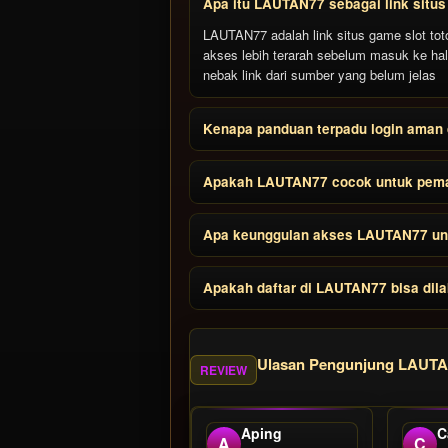
Apa itu LAUTAN77 sebagai link situs 
LAUTAN77 adalah link situs game slot t
akses lebih terarah sebelum masuk ke ha
nebak link dari sumber yang belum jelas
Kenapa panduan terpadu login aman
Apakah LAUTAN77 cocok untuk pemai
Apa keunggulan akses LAUTAN77 unt
Apakah daftar di LAUTAN77 bisa dila
Ulasan Pengunjung LAUT
REVIEW
Aping
C
A
C