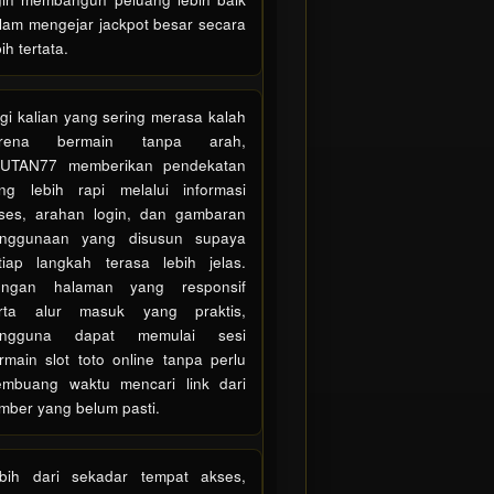
lam mengejar jackpot besar secara
ih tertata.
gi kalian yang sering merasa kalah
arena bermain tanpa arah,
UTAN77 memberikan pendekatan
aman membantu pemain tidak salah akses
Jalur masuk Lautan77 dibuat le
ng lebih rapi melalui informasi
ses, arahan login, dan gambaran
nggunaan yang disusun supaya
tiap langkah terasa lebih jelas.
ngan halaman yang responsif
rta alur masuk yang praktis,
engguna dapat memulai sesi
rmain slot toto online tanpa perlu
mbuang waktu mencari link dari
mber yang belum pasti.
bih dari sekadar tempat akses,