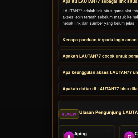
Apa itu LAUTAN77 sebagai link situs 
LAUTAN77 adalah link situs game slot t
akses lebih terarah sebelum masuk ke ha
nebak link dari sumber yang belum jelas
Kenapa panduan terpadu login aman
Apakah LAUTAN77 cocok untuk pemai
Apa keunggulan akses LAUTAN77 unt
Apakah daftar di LAUTAN77 bisa dila
Ulasan Pengunjung LAUT
REVIEW
Aping
C
A
C