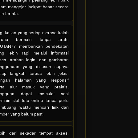
lam mengejar jackpot besar secara
ih tertata.
gi kalian yang sering merasa kalah
arena bermain tanpa arah,
UTAN77 memberikan pendekatan
n membantu pemain tidak salah akses
Jalur masuk Lautan77 dibuat lebih
ng lebih rapi melalui informasi
ses, arahan login, dan gambaran
nggunaan yang disusun supaya
tiap langkah terasa lebih jelas.
ngan halaman yang responsif
rta alur masuk yang praktis,
engguna dapat memulai sesi
rmain slot toto online tanpa perlu
mbuang waktu mencari link dari
mber yang belum pasti.
bih dari sekadar tempat akses,