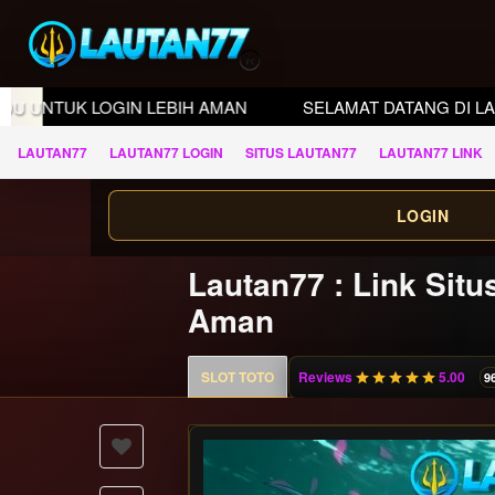
OGIN LEBIH AMAN
SELAMAT DATANG DI LAUTAN77, T
LAUTAN77
LAUTAN77 LOGIN
SITUS LAUTAN77
LAUTAN77 LINK
LOGIN
Lautan77 : Link Sit
Aman
5.00
SLOT TOTO
Reviews
5.00
9
star