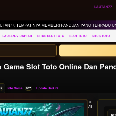
LAUTAN77
EMPAT NYA MEMBERI PANDUAN YANG TERPADU UNTUK LOGIN 
LAUTAN77 DAFTAR
SITUS SLOT TOTO
SLOT TOTO
SITUS TOTO
us Game Slot Toto Online Dan Pa
Info Game
Update Hari Ini
967
67
s
©
All
In