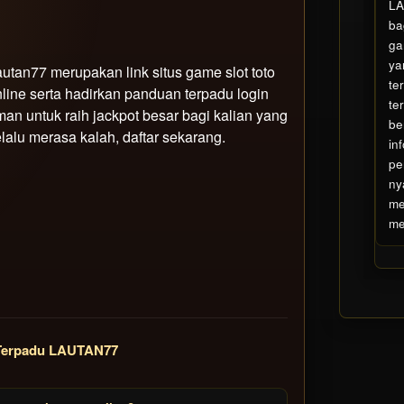
LA
ba
ga
ya
utan77 merupakan link situs game slot toto
te
line serta hadirkan panduan terpadu login
te
an untuk raih jackpot besar bagi kalian yang
be
lalu merasa kalah, daftar sekarang.
in
pe
ny
me
me
 Terpadu LAUTAN77