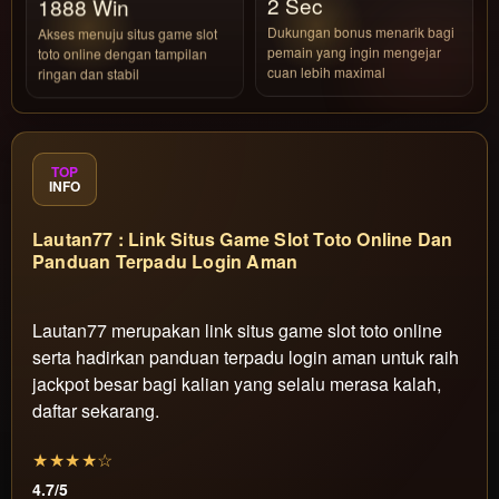
2 Sec
1888 Win
Dukungan bonus menarik bagi
Akses menuju situs game slot
pemain yang ingin mengejar
toto online dengan tampilan
cuan lebih maximal
ringan dan stabil
TOP
INFO
Lautan77 : Link Situs Game Slot Toto Online Dan
Panduan Terpadu Login Aman
Lautan77 merupakan link situs game slot toto online
serta hadirkan panduan terpadu login aman untuk raih
jackpot besar bagi kalian yang selalu merasa kalah,
daftar sekarang.
★★★★☆
4.7/5