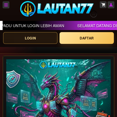
NTUK LOGIN LEBIH AMAN
SELAMAT DATANG DI LAUTA
LOGIN
DAFTAR