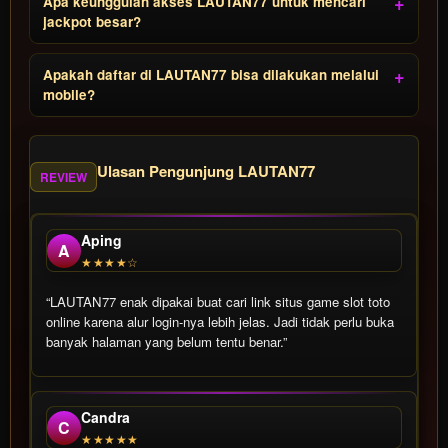
Apa keunggulan akses LAUTAN77 untuk mencari
jackpot besar?
Apakah daftar di LAUTAN77 bisa dilakukan melalui
mobile?
Ulasan Pengunjung LAUTAN77
REVIEW
Aping
A
★★★★☆
“LAUTAN77 enak dipakai buat cari link situs game slot toto
online karena alur login-nya lebih jelas. Jadi tidak perlu buka
banyak halaman yang belum tentu benar.”
Candra
C
★★★★★