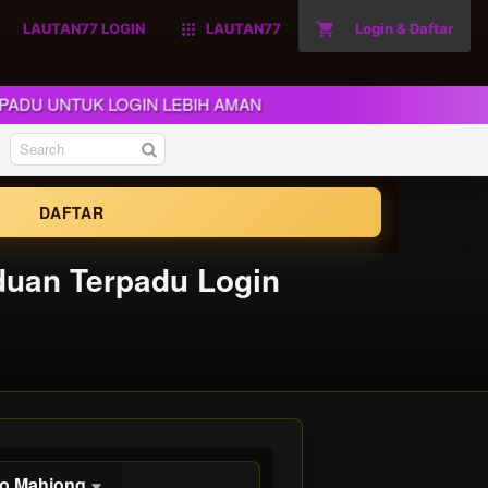
LAUTAN77 LOGIN
LAUTAN77
Login & Daftar
GIN LEBIH AMAN
Search
LAUTAN77
DAFTAR
nduan Terpadu Login
fo Mahjong