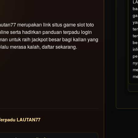
LA
ba
ga
ya
utan77 merupakan link situs game slot toto
te
line serta hadirkan panduan terpadu login
te
an untuk raih jackpot besar bagi kalian yang
be
lalu merasa kalah, daftar sekarang.
in
pe
ny
me
me
 Terpadu LAUTAN77