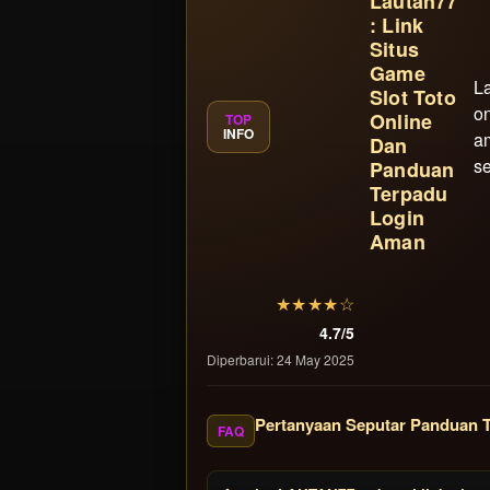
Lautan77
: Link
Situs
Game
La
Slot Toto
on
Online
TOP
INFO
am
Dan
se
Panduan
Terpadu
Login
Aman
★★★★☆
4.7/5
Diperbarui: 24 May 2025
Pertanyaan Seputar Panduan
FAQ