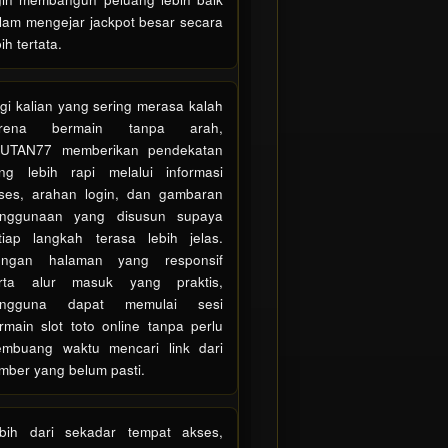
lam mengejar jackpot besar secara
ih tertata.
gi kalian yang sering merasa kalah
arena bermain tanpa arah,
UTAN77 memberikan pendekatan
aman membantu pemain tidak salah akses
Jalur masuk Lautan77 dibuat le
ng lebih rapi melalui informasi
ses, arahan login, dan gambaran
nggunaan yang disusun supaya
tiap langkah terasa lebih jelas.
ngan halaman yang responsif
rta alur masuk yang praktis,
engguna dapat memulai sesi
rmain slot toto online tanpa perlu
mbuang waktu mencari link dari
mber yang belum pasti.
bih dari sekadar tempat akses,