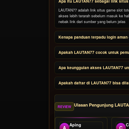
Apa itu LAUTAN77 sebagai link situs 
LAUTAN77 adalah link situs game slot t
akses lebih terarah sebelum masuk ke ha
nebak link dari sumber yang belum jelas
Kenapa panduan terpadu login aman
Apakah LAUTAN77 cocok untuk pemai
Apa keunggulan akses LAUTAN77 unt
Apakah daftar di LAUTAN77 bisa dila
Ulasan Pengunjung LAUT
REVIEW
Aping
C
A
C