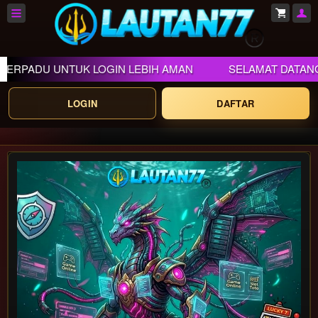
U UNTUK LOGIN LEBIH AMAN
SELAMAT DATANG DI LAU
LOGIN
DAFTAR