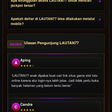
Apa keunggulan akses LAUTAN77 untuk mencari
jackpot besar?
Apakah daftar di LAUTAN77 bisa dilakukan melalui
mobile?
Ulasan Pengunjung LAUTAN77
REVIEW
Aping
A
★★★★☆
“LAUTAN77 enak dipakai buat cari link situs game slot toto
online karena alur login-nya lebih jelas. Jadi tidak perlu buka
banyak halaman yang belum tentu benar.”
Candra
C
★★★★★