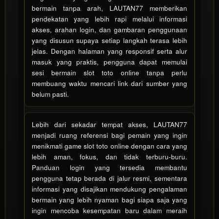
includes
bermain tanpa arah, LAUTAN77 memberikan
the item
pendekatan yang lebih rapi melalui informasi
price
akses, arahan login, dan gambaran penggunaan
and a
yang disusun supaya setiap langkah terasa lebih
buyer
jelas. Dengan halaman yang responsif serta alur
fee.
masuk yang praktis, pengguna dapat memulai
sesi bermain slot toto online tanpa perlu
View
membuang waktu mencari link dari sumber yang
license
belum pasti.
details
Lebih dari sekadar tempat akses, LAUTAN77
menjadi ruang referensi bagi pemain yang ingin
menikmati game slot toto online dengan cara yang
lebih aman, fokus, dan tidak terburu-buru.
Panduan login yang tersedia membantu
pengguna tetap berada di jalur resmi, sementara
informasi yang disajikan mendukung pengalaman
bermain yang lebih nyaman bagi siapa saja yang
ingin mencoba kesempatan baru dalam meraih