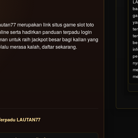
LA
ba
ga
ya
utan77 merupakan link situs game slot toto
te
line serta hadirkan panduan terpadu login
te
an untuk raih jackpot besar bagi kalian yang
be
lalu merasa kalah, daftar sekarang.
in
pe
ny
me
me
 Terpadu LAUTAN77