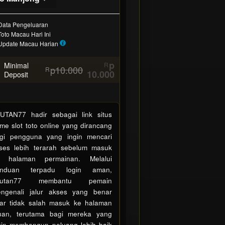
88
formasi Toto Macau
$
Included:
Data Pengeluaran
LECTED
Included:
Toto Macau Hari Ini
e, by you or one client, in a single end
Included:
Update Macau Harian
oduct which end users
are not
charged for.
e total price includes the item price and a
p
Minimal
R
p10.000
R
yer fee.
10.000
Deposit
nse
UTAN77 hadir sebagai link situs
ls
me slot toto online yang dirancang
gi pengguna yang ingin mencari
ses lebih terarah sebelum masuk
 halaman permainan. Melalui
anduan terpadu login aman,
autan77 membantu pemain
ngenali jalur akses yang benar
ar tidak salah masuk ke halaman
ruan, terutama bagi mereka yang
gin membangun peluang lebih baik