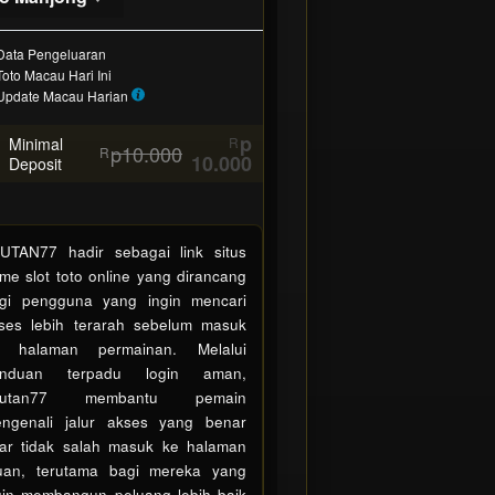
88
formasi Toto Macau
$
Included:
Data Pengeluaran
LECTED
Included:
Toto Macau Hari Ini
e, by you or one client, in a single end
Included:
Update Macau Harian
oduct which end users
are not
charged for.
e total price includes the item price and a
p
Minimal
R
p10.000
R
yer fee.
10.000
Deposit
nse
UTAN77 hadir sebagai link situs
ls
me slot toto online yang dirancang
gi pengguna yang ingin mencari
ses lebih terarah sebelum masuk
 halaman permainan. Melalui
anduan terpadu login aman,
autan77 membantu pemain
ngenali jalur akses yang benar
ar tidak salah masuk ke halaman
ruan, terutama bagi mereka yang
gin membangun peluang lebih baik