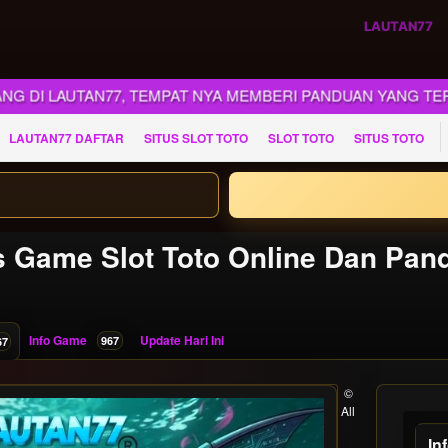
LAUTAN77
77, TEMPAT NYA MEMBERI PANDUAN YANG TERPADU UNTUK L
LAUTAN77 DAFTAR
SITUS SLOT TOTO
SLOT TOTO
SITUS TOTO
us Game Slot Toto Online Dan Pa
Info Game
Update Hari Ini
967
67
s
©
All
In