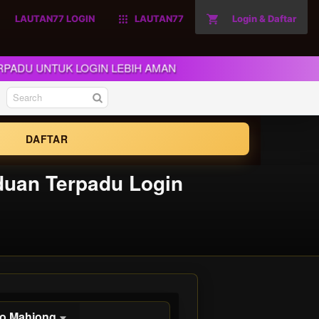
LAUTAN77 LOGIN
LAUTAN77
Login & Daftar
OGIN LEBIH AMAN
Search
LAUTAN77
DAFTAR
nduan Terpadu Login
fo Mahjong