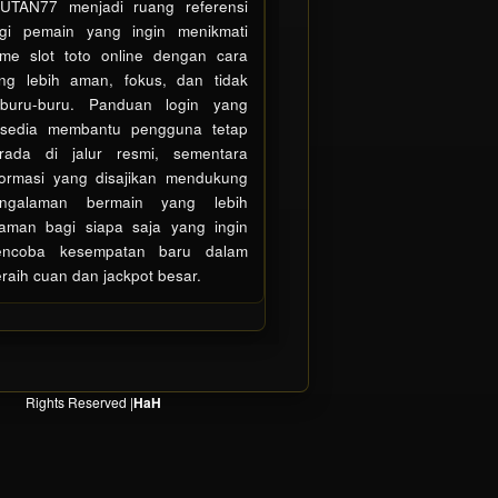
UTAN77 menjadi ruang referensi
gi pemain yang ingin menikmati
me slot toto online dengan cara
ng lebih aman, fokus, dan tidak
rburu-buru. Panduan login yang
rsedia membantu pengguna tetap
rada di jalur resmi, sementara
formasi yang disajikan mendukung
ngalaman bermain yang lebih
aman bagi siapa saja yang ingin
ncoba kesempatan baru dalam
raih cuan dan jackpot besar.
Rights Reserved |
HaH