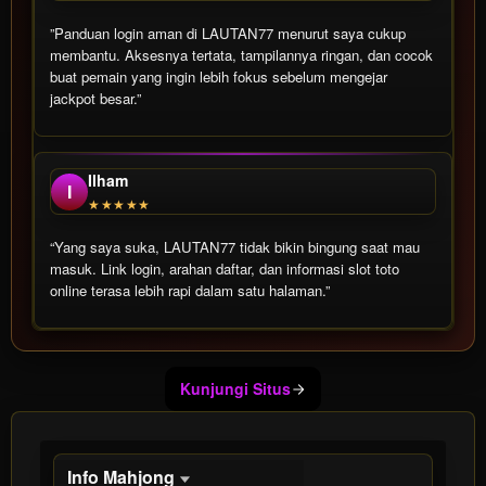
”Panduan login aman di LAUTAN77 menurut saya cukup
membantu. Aksesnya tertata, tampilannya ringan, dan cocok
buat pemain yang ingin lebih fokus sebelum mengejar
jackpot besar.”
Ilham
I
★★★★★
“Yang saya suka, LAUTAN77 tidak bikin bingung saat mau
masuk. Link login, arahan daftar, dan informasi slot toto
online terasa lebih rapi dalam satu halaman.”
Show More
Kunjungi Situs
Info Mahjong