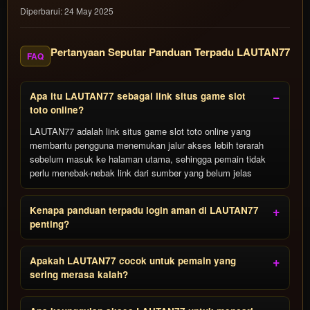
Diperbarui: 24 May 2025
Pertanyaan Seputar Panduan Terpadu LAUTAN77
FAQ
Apa itu LAUTAN77 sebagai link situs game slot
toto online?
LAUTAN77 adalah link situs game slot toto online yang
membantu pengguna menemukan jalur akses lebih terarah
sebelum masuk ke halaman utama, sehingga pemain tidak
perlu menebak-nebak link dari sumber yang belum jelas
Kenapa panduan terpadu login aman di LAUTAN77
penting?
Apakah LAUTAN77 cocok untuk pemain yang
sering merasa kalah?