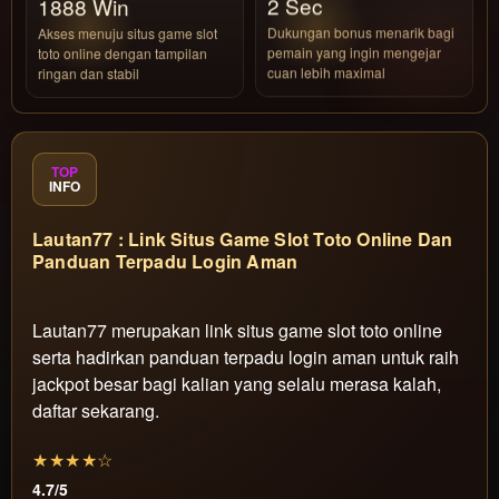
2 Sec
1888 Win
Dukungan bonus menarik bagi
Akses menuju situs game slot
pemain yang ingin mengejar
toto online dengan tampilan
cuan lebih maximal
ringan dan stabil
TOP
INFO
Lautan77 : Link Situs Game Slot Toto Online Dan
Panduan Terpadu Login Aman
Lautan77 merupakan link situs game slot toto online
serta hadirkan panduan terpadu login aman untuk raih
jackpot besar bagi kalian yang selalu merasa kalah,
daftar sekarang.
★★★★☆
4.7/5