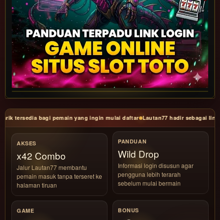
rsedia bagi pemain yang ingin mulai daftar
Lautan77 hadir sebagai link situs 
PANDUAN
AKSES
Fast Match
x42 Combo
Informasi login disusun agar
Jalur Lautan77 membantu
pengguna lebih terarah
pemain masuk tanpa terseret ke
sebelum mulai bermain
halaman tiruan
BONUS
GAME