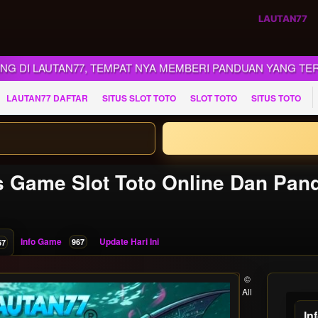
LAUTAN77
7, TEMPAT NYA MEMBERI PANDUAN YANG TERPADU UNTUK L
LAUTAN77 DAFTAR
SITUS SLOT TOTO
SLOT TOTO
SITUS TOTO
us Game Slot Toto Online Dan Pa
Info Game
Update Hari Ini
967
67
s
©
All
In