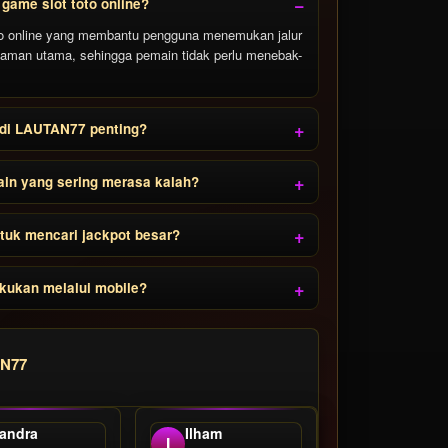
game slot toto online?
oto online yang membantu pengguna menemukan jalur
laman utama, sehingga pemain tidak perlu menebak-
 di LAUTAN77 penting?
n yang sering merasa kalah?
uk mencari jackpot besar?
kukan melalui mobile?
AN77
andra
Ilham
I