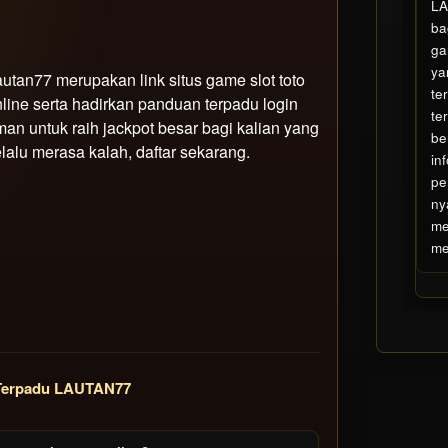
LA
ba
ga
ya
utan77 merupakan link situs game slot toto
te
line serta hadirkan panduan terpadu login
te
an untuk raih jackpot besar bagi kalian yang
be
lalu merasa kalah, daftar sekarang.
in
pe
ny
me
me
 Terpadu LAUTAN77