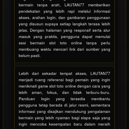
includes
bermain tanpa arah, LAUTAN77 memberikan
the item
pendekatan yang lebih rapi melalui informasi
price
akses, arahan login, dan gambaran penggunaan
and a
yang disusun supaya setiap langkah terasa lebih
buyer
jelas. Dengan halaman yang responsif serta alur
fee.
masuk yang praktis, pengguna dapat memulai
sesi bermain slot toto online tanpa perlu
View
membuang waktu mencari link dari sumber yang
license
belum pasti.
details
Lebih dari sekadar tempat akses, LAUTAN77
menjadi ruang referensi bagi pemain yang ingin
menikmati game slot toto online dengan cara yang
lebih aman, fokus, dan tidak terburu-buru.
Panduan login yang tersedia membantu
pengguna tetap berada di jalur resmi, sementara
informasi yang disajikan mendukung pengalaman
bermain yang lebih nyaman bagi siapa saja yang
ingin mencoba kesempatan baru dalam meraih