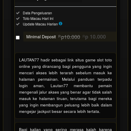
Informasi
Included:
Data Pengeluaran
Toto
Included:
Toto Macau Hari Ini
Macau
Included:
Update Macau Harian
SELECTED
88
$
p10.000
p 10.000
Minimal Deposit
R
R
Use, by
you or
one
client, in
LAUTAN77 hadir sebagai link situs game slot toto
a single
online yang dirancang bagi pengguna yang ingin
end
mencari akses lebih terarah sebelum masuk ke
product
halaman permainan. Melalui panduan terpadu
which
login aman, Lautan77 membantu pemain
end
mengenali jalur akses yang benar agar tidak salah
users
masuk ke halaman tiruan, terutama bagi mereka
are not
yang ingin membangun peluang lebih baik dalam
charged
mengejar jackpot besar secara lebih tertata.
for. The
total
price
Bagi kalian yang sering merasa kalah karena