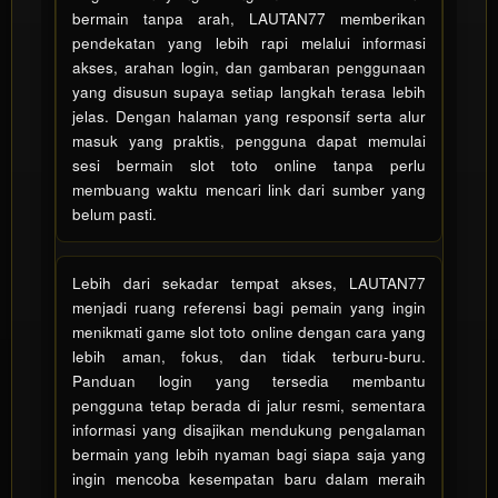
includes
bermain tanpa arah, LAUTAN77 memberikan
the item
pendekatan yang lebih rapi melalui informasi
price
akses, arahan login, dan gambaran penggunaan
and a
yang disusun supaya setiap langkah terasa lebih
buyer
jelas. Dengan halaman yang responsif serta alur
fee.
masuk yang praktis, pengguna dapat memulai
sesi bermain slot toto online tanpa perlu
View
membuang waktu mencari link dari sumber yang
license
belum pasti.
details
Lebih dari sekadar tempat akses, LAUTAN77
menjadi ruang referensi bagi pemain yang ingin
menikmati game slot toto online dengan cara yang
lebih aman, fokus, dan tidak terburu-buru.
Panduan login yang tersedia membantu
pengguna tetap berada di jalur resmi, sementara
informasi yang disajikan mendukung pengalaman
bermain yang lebih nyaman bagi siapa saja yang
ingin mencoba kesempatan baru dalam meraih