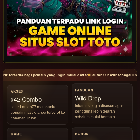
rsedia bagi pemain yang ingin mulai daftar
Lautan77 hadir sebagai link situs g
PANDUAN
AKSES
Fast Match
x42 Combo
Informasi login disusun agar
Jalur Lautan77 membantu
pengguna lebih terarah
pemain masuk tanpa terseret ke
sebelum mulai bermain
halaman tiruan
BONUS
GAME