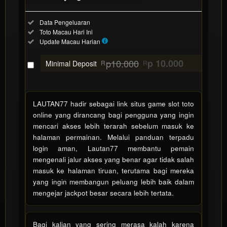
Informasi
Included:
Data Pengeluaran
Toto
Included:
Toto Macau Hari Ini
Macau
Included:
Update Macau Harian
SELECTED
88
$
p10.000
p 10.000
Minimal Deposit
R
R
Use, by
you or
one
client, in
LAUTAN77 hadir sebagai link situs game slot toto
a single
online yang dirancang bagi pengguna yang ingin
end
mencari akses lebih terarah sebelum masuk ke
product
halaman permainan. Melalui panduan terpadu
which
login aman, Lautan77 membantu pemain
end
mengenali jalur akses yang benar agar tidak salah
users
masuk ke halaman tiruan, terutama bagi mereka
are not
yang ingin membangun peluang lebih baik dalam
charged
mengejar jackpot besar secara lebih tertata.
for. The
total
price
Bagi kalian yang sering merasa kalah karena