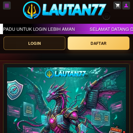
UNTUK LOGIN LEBIH AMAN
SELAMAT DATANG DI LAUT
LOGIN
DAFTAR