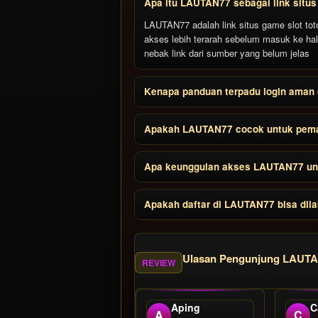
Apa itu LAUTAN77 sebagai link situs 
LAUTAN77 adalah link situs game slot t
akses lebih terarah sebelum masuk ke ha
nebak link dari sumber yang belum jelas
Kenapa panduan terpadu login aman
Apakah LAUTAN77 cocok untuk pemai
Apa keunggulan akses LAUTAN77 unt
Apakah daftar di LAUTAN77 bisa dila
Ulasan Pengunjung LAUT
REVIEW
Aping
C
A
C