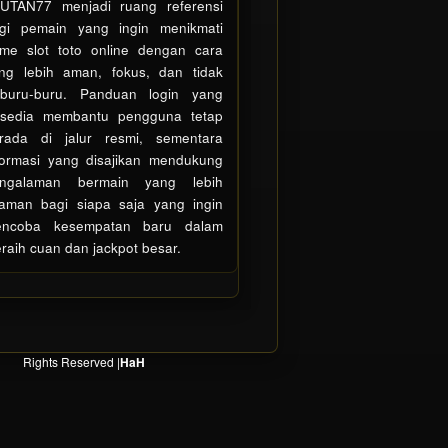
UTAN77 menjadi ruang referensi
gi pemain yang ingin menikmati
me slot toto online dengan cara
ng lebih aman, fokus, dan tidak
rburu-buru. Panduan login yang
rsedia membantu pengguna tetap
rada di jalur resmi, sementara
formasi yang disajikan mendukung
ngalaman bermain yang lebih
aman bagi siapa saja yang ingin
ncoba kesempatan baru dalam
raih cuan dan jackpot besar.
Rights Reserved |
HaH