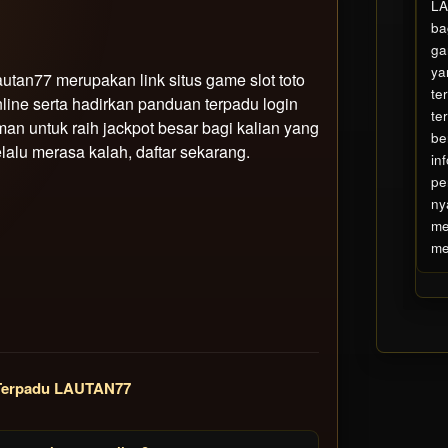
LA
ba
ga
ya
utan77 merupakan link situs game slot toto
te
line serta hadirkan panduan terpadu login
te
an untuk raih jackpot besar bagi kalian yang
be
lalu merasa kalah, daftar sekarang.
in
pe
ny
me
me
 Terpadu LAUTAN77