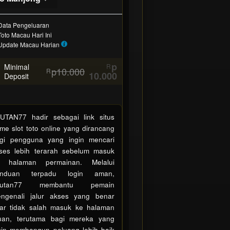
88
formasi Toto Macau
$
Included:
Data Pengeluaran
LECTED
Included:
Toto Macau Hari Ini
e, by you or one client, in a single end
Included:
Update Macau Harian
oduct which end users
are not
charged for.
e total price includes the item price and a
p
Minimal
R
p10.000
R
yer fee.
10.000
Deposit
nse
UTAN77 hadir sebagai link situs
ls
me slot toto online yang dirancang
gi pengguna yang ingin mencari
ses lebih terarah sebelum masuk
 halaman permainan. Melalui
anduan terpadu login aman,
autan77 membantu pemain
ngenali jalur akses yang benar
ar tidak salah masuk ke halaman
ruan, terutama bagi mereka yang
gin membangun peluang lebih baik