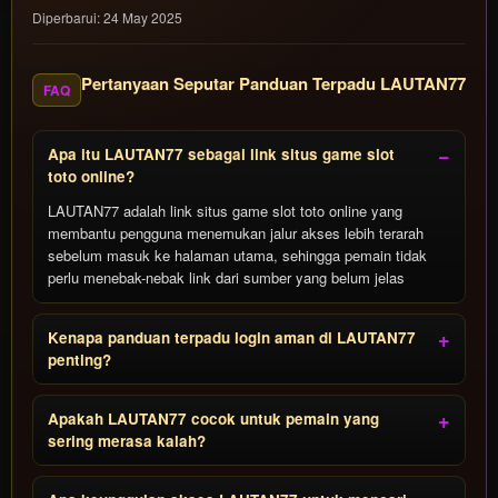
Diperbarui: 24 May 2025
Pertanyaan Seputar Panduan Terpadu LAUTAN77
FAQ
Apa itu LAUTAN77 sebagai link situs game slot
toto online?
LAUTAN77 adalah link situs game slot toto online yang
membantu pengguna menemukan jalur akses lebih terarah
sebelum masuk ke halaman utama, sehingga pemain tidak
perlu menebak-nebak link dari sumber yang belum jelas
Kenapa panduan terpadu login aman di LAUTAN77
penting?
Apakah LAUTAN77 cocok untuk pemain yang
sering merasa kalah?