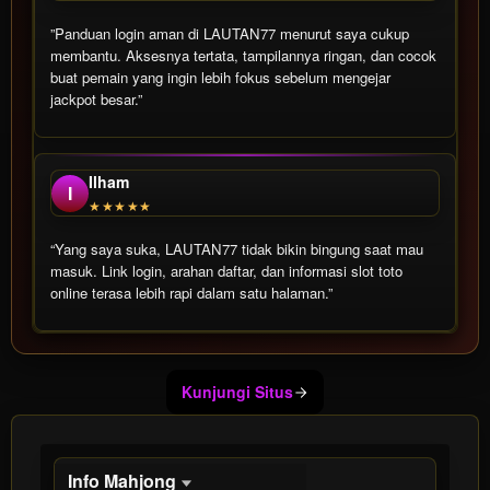
”Panduan login aman di LAUTAN77 menurut saya cukup
membantu. Aksesnya tertata, tampilannya ringan, dan cocok
buat pemain yang ingin lebih fokus sebelum mengejar
jackpot besar.”
Ilham
I
★★★★★
“Yang saya suka, LAUTAN77 tidak bikin bingung saat mau
masuk. Link login, arahan daftar, dan informasi slot toto
online terasa lebih rapi dalam satu halaman.”
Show More
Kunjungi Situs
Info Mahjong