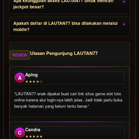
Apa keunggulan akses LAUTAN77 untuk mencari
jackpot besar?
Apakah daftar di LAUTAN77 bisa dilakukan melalui
mobile?
Ulasan Pengunjung LAUTAN77
REVIEW
Aping
A
★★★★☆
“LAUTAN77 enak dipakai buat cari link situs game slot toto
online karena alur login-nya lebih jelas. Jadi tidak perlu buka
banyak halaman yang belum tentu benar.”
Candra
C
★★★★★