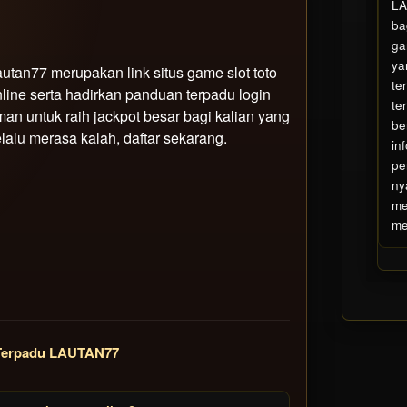
LA
ba
ga
ya
utan77 merupakan link situs game slot toto
te
line serta hadirkan panduan terpadu login
te
an untuk raih jackpot besar bagi kalian yang
be
lalu merasa kalah, daftar sekarang.
in
pe
ny
me
me
 Terpadu LAUTAN77