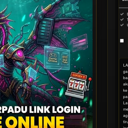
In
SE
Us
pr
Th
bu
View
lice
LA
detai
ga
ba
ak
ke
p
L
me
ag
ti
in