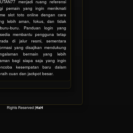
UTAN77 menjadi ruang referensi
gi pemain yang ingin menikmati
me slot toto online dengan cara
ng lebih aman, fokus, dan tidak
rburu-buru. Panduan login yang
rsedia membantu pengguna tetap
rada di jalur resmi, sementara
formasi yang disajikan mendukung
ngalaman bermain yang lebih
aman bagi siapa saja yang ingin
ncoba kesempatan baru dalam
raih cuan dan jackpot besar.
Rights Reserved |
HaH