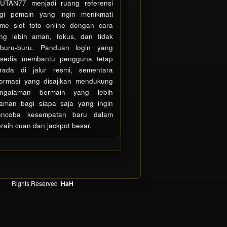
UTAN77 menjadi ruang referensi
gi pemain yang ingin menikmati
me slot toto online dengan cara
ng lebih aman, fokus, dan tidak
rburu-buru. Panduan login yang
rsedia membantu pengguna tetap
rada di jalur resmi, sementara
formasi yang disajikan mendukung
ngalaman bermain yang lebih
aman bagi siapa saja yang ingin
ncoba kesempatan baru dalam
raih cuan dan jackpot besar.
Rights Reserved |
HaH