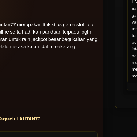
LA
ba
ga
ya
utan77 merupakan link situs game slot toto
te
line serta hadirkan panduan terpadu login
te
an untuk raih jackpot besar bagi kalian yang
be
lalu merasa kalah, daftar sekarang.
in
pe
ny
me
me
 Terpadu LAUTAN77