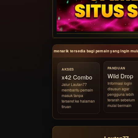
a baru
Bonus menarik tersedia bagi pemain yang ingin mulai daftar
Lauta
PANDUAN
AKSES
Fast Match
x18 Combo
Informasi login
Jalur Lautan77
disusun agar
membantu pemain
pengguna lebih
masuk tanpa
terarah sebelum
terseret ke halaman
mulai bermain
tiruan