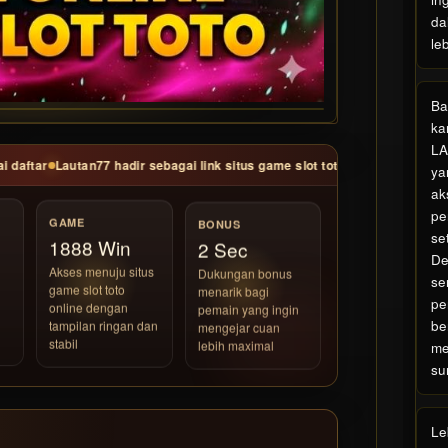
da
leb
Ba
k
LA
n77 hadir sebagai link situs game slot toto online
Panduan terpadu login
ya
ak
pe
BONUS
GAME
se
2 Sec
1888 Win
De
Dukungan bonus
Akses menuju situs
se
menarik bagi
game slot toto
p
pemain yang ingin
online dengan
mengejar cuan
be
tampilan ringan dan
lebih maximal
stabil
me
su
Le