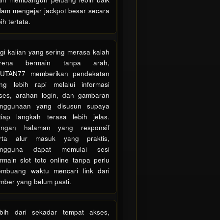
lam mengejar jackpot besar secara
ih tertata.
gi kalian yang sering merasa kalah
arena bermain tanpa arah,
UTAN77 memberikan pendekatan
 aman membantu pemain tidak salah akses
Jalur masuk Lautan77 dibuat l
ng lebih rapi melalui informasi
ses, arahan login, dan gambaran
nggunaan yang disusun supaya
tiap langkah terasa lebih jelas.
ngan halaman yang responsif
rta alur masuk yang praktis,
engguna dapat memulai sesi
rmain slot toto online tanpa perlu
mbuang waktu mencari link dari
mber yang belum pasti.
bih dari sekadar tempat akses,