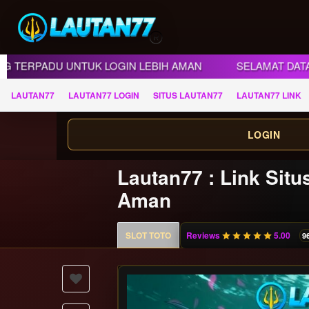
TUK LOGIN LEBIH AMAN
SELAMAT DATANG DI LAUTAN7
LAUTAN77
LAUTAN77 LOGIN
SITUS LAUTAN77
LAUTAN77 LINK
LOGIN
Lautan77 : Link Sit
Aman
5.00
SLOT TOTO
Reviews
5.00
9
star