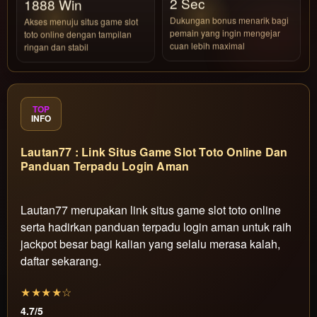
2 Sec
1888 Win
Dukungan bonus menarik bagi
Akses menuju situs game slot
pemain yang ingin mengejar
toto online dengan tampilan
cuan lebih maximal
ringan dan stabil
TOP
INFO
Lautan77 : Link Situs Game Slot Toto Online Dan
Panduan Terpadu Login Aman
Lautan77 merupakan link situs game slot toto online
serta hadirkan panduan terpadu login aman untuk raih
jackpot besar bagi kalian yang selalu merasa kalah,
daftar sekarang.
★★★★☆
4.7/5