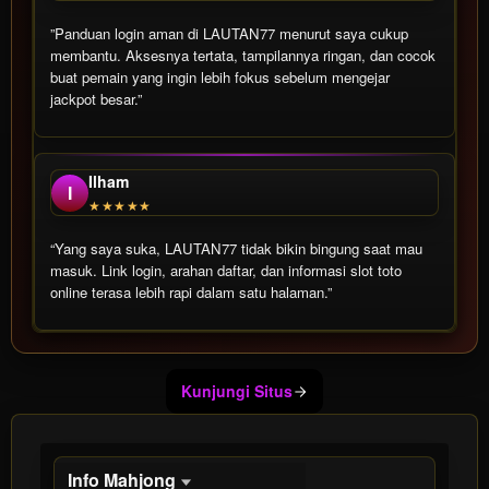
”Panduan login aman di LAUTAN77 menurut saya cukup
membantu. Aksesnya tertata, tampilannya ringan, dan cocok
buat pemain yang ingin lebih fokus sebelum mengejar
jackpot besar.”
Ilham
I
★★★★★
“Yang saya suka, LAUTAN77 tidak bikin bingung saat mau
masuk. Link login, arahan daftar, dan informasi slot toto
online terasa lebih rapi dalam satu halaman.”
Show More
Kunjungi Situs
Info Mahjong