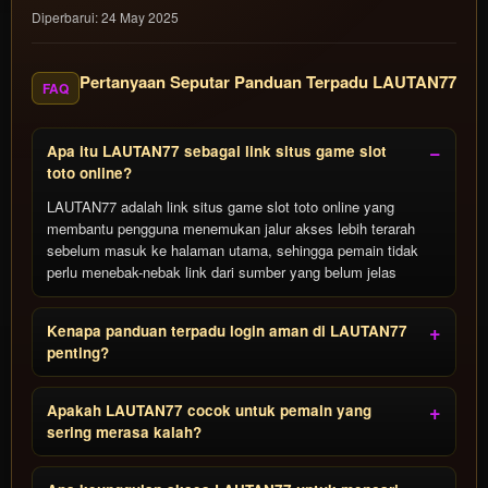
Diperbarui: 24 May 2025
Pertanyaan Seputar Panduan Terpadu LAUTAN77
FAQ
Apa itu LAUTAN77 sebagai link situs game slot
toto online?
LAUTAN77 adalah link situs game slot toto online yang
membantu pengguna menemukan jalur akses lebih terarah
sebelum masuk ke halaman utama, sehingga pemain tidak
perlu menebak-nebak link dari sumber yang belum jelas
Kenapa panduan terpadu login aman di LAUTAN77
penting?
Apakah LAUTAN77 cocok untuk pemain yang
sering merasa kalah?