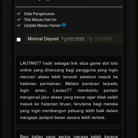
Informasi
Included:
Data Pengeluaran
Toto
Included:
Toto Macau Hari Ini
Macau
Included:
Update Macau Harian
SELECTED
88
$
p10.000
p 10.000
Minimal Deposit
R
R
Use, by
you or
one
client, in
LAUTAN77 hadir sebagai link situs game slot toto
a single
online yang dirancang bagi pengguna yang ingin
end
mencari akses lebih terarah sebelum masuk ke
product
halaman permainan. Melalui panduan terpadu
which
login aman, Lautan77 membantu pemain
end
mengenali jalur akses yang benar agar tidak salah
users
masuk ke halaman tiruan, terutama bagi mereka
are not
yang ingin membangun peluang lebih baik dalam
charged
mengejar jackpot besar secara lebih tertata.
for. The
total
price
Bagi kalian yang sering merasa kalah karena