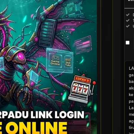
In
SE
Us
pr
Th
bu
View
lice
LA
detai
ga
ba
ak
ke
p
L
me
ag
ti
in