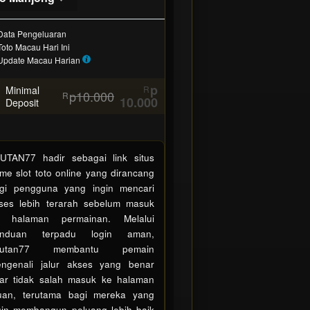
88
formasi Toto Macau
$
Included:
Data Pengeluaran
LECTED
Included:
Toto Macau Hari Ini
e, by you or one client, in a single end
Included:
Update Macau Harian
oduct which end users
are not
charged for.
e total price includes the item price and a
p
Minimal
R
p10.000
R
yer fee.
10.000
Deposit
nse
UTAN77 hadir sebagai link situs
ls
me slot toto online yang dirancang
gi pengguna yang ingin mencari
ses lebih terarah sebelum masuk
 halaman permainan. Melalui
anduan terpadu login aman,
autan77 membantu pemain
ngenali jalur akses yang benar
ar tidak salah masuk ke halaman
ruan, terutama bagi mereka yang
gin membangun peluang lebih baik