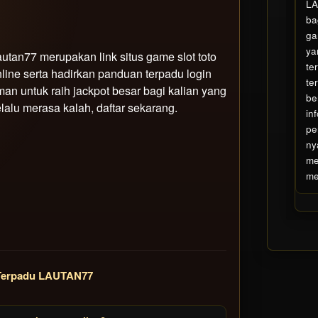
LA
ba
ga
ya
utan77 merupakan link situs game slot toto
te
line serta hadirkan panduan terpadu login
te
an untuk raih jackpot besar bagi kalian yang
be
lalu merasa kalah, daftar sekarang.
in
pe
ny
me
me
 Terpadu LAUTAN77