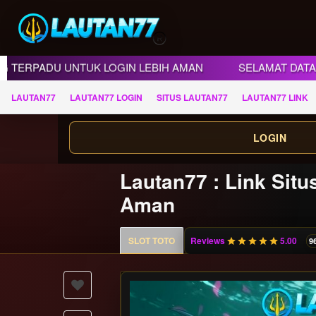
UK LOGIN LEBIH AMAN
SELAMAT DATANG DI LAUTAN77
LAUTAN77
LAUTAN77 LOGIN
SITUS LAUTAN77
LAUTAN77 LINK
LOGIN
Lautan77 : Link Sit
Aman
5.00
SLOT TOTO
Reviews
5.00
9
star