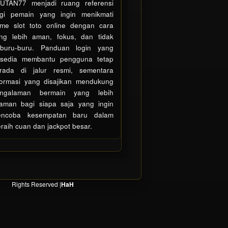
UTAN77 menjadi ruang referensi
gi pemain yang ingin menikmati
me slot toto online dengan cara
ng lebih aman, fokus, dan tidak
rburu-buru. Panduan login yang
rsedia membantu pengguna tetap
rada di jalur resmi, sementara
formasi yang disajikan mendukung
ngalaman bermain yang lebih
aman bagi siapa saja yang ingin
ncoba kesempatan baru dalam
raih cuan dan jackpot besar.
Rights Reserved |
HaH