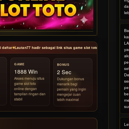
da
leb
Ba
k
LA
77 hadir sebagai link situs game slot toto online
Panduan terpadu login 
ya
ak
pe
BONUS
GAME
se
2 Sec
1888 Win
De
Dukungan bonus
Akses menuju situs
se
menarik bagi
game slot toto
p
pemain yang ingin
online dengan
mengejar cuan
be
tampilan ringan dan
lebih maximal
stabil
me
su
Le