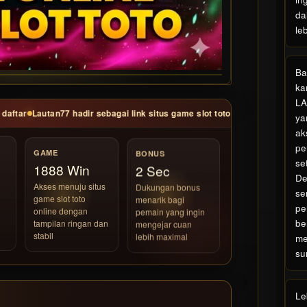
da
leb
Ba
k
LA
 hadir sebagai link situs game slot toto online
Panduan terpadu login a
ya
ak
pe
BONUS
GAME
se
Auto Fast
1888 Win
De
Dukungan bonus
Akses menuju situs
se
menarik bagi
game slot toto
p
pemain yang ingin
online dengan
mengejar cuan
be
tampilan ringan dan
lebih maximal
stabil
me
su
Le