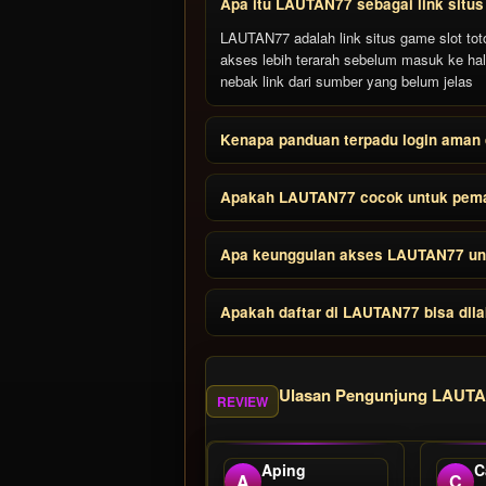
Apa itu LAUTAN77 sebagai link situs 
LAUTAN77 adalah link situs game slot t
akses lebih terarah sebelum masuk ke ha
nebak link dari sumber yang belum jelas
Kenapa panduan terpadu login aman
Apakah LAUTAN77 cocok untuk pemai
Apa keunggulan akses LAUTAN77 unt
Apakah daftar di LAUTAN77 bisa dila
Ulasan Pengunjung LAUT
REVIEW
Aping
C
A
C