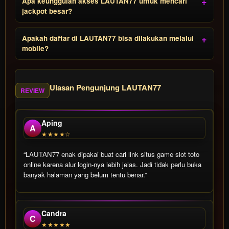
Apa keunggulan akses LAUTAN77 untuk mencari
jackpot besar?
Apakah daftar di LAUTAN77 bisa dilakukan melalui
mobile?
Ulasan Pengunjung LAUTAN77
REVIEW
Aping
A
★★★★☆
“LAUTAN77 enak dipakai buat cari link situs game slot toto
online karena alur login-nya lebih jelas. Jadi tidak perlu buka
banyak halaman yang belum tentu benar.”
Candra
C
★★★★★