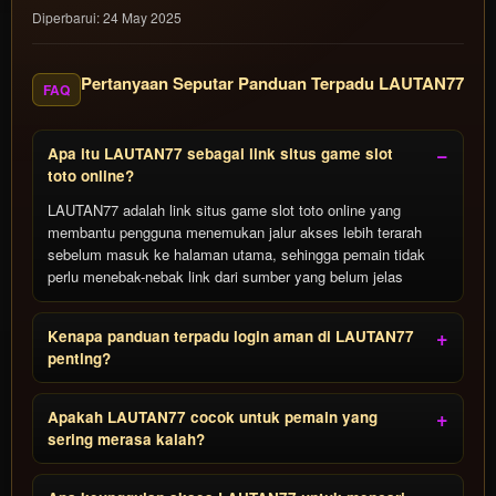
Diperbarui: 24 May 2025
Pertanyaan Seputar Panduan Terpadu LAUTAN77
FAQ
Apa itu LAUTAN77 sebagai link situs game slot
toto online?
LAUTAN77 adalah link situs game slot toto online yang
membantu pengguna menemukan jalur akses lebih terarah
sebelum masuk ke halaman utama, sehingga pemain tidak
perlu menebak-nebak link dari sumber yang belum jelas
Kenapa panduan terpadu login aman di LAUTAN77
penting?
Apakah LAUTAN77 cocok untuk pemain yang
sering merasa kalah?