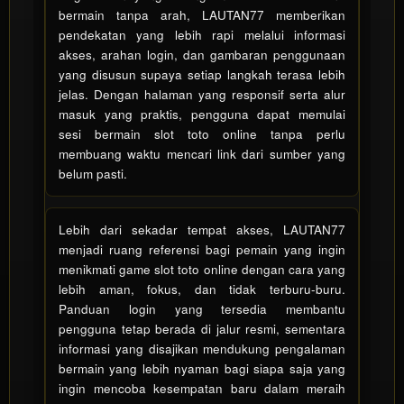
includes
bermain tanpa arah, LAUTAN77 memberikan
the item
pendekatan yang lebih rapi melalui informasi
price
akses, arahan login, dan gambaran penggunaan
and a
yang disusun supaya setiap langkah terasa lebih
buyer
jelas. Dengan halaman yang responsif serta alur
fee.
masuk yang praktis, pengguna dapat memulai
sesi bermain slot toto online tanpa perlu
View
membuang waktu mencari link dari sumber yang
license
belum pasti.
details
Lebih dari sekadar tempat akses, LAUTAN77
menjadi ruang referensi bagi pemain yang ingin
menikmati game slot toto online dengan cara yang
lebih aman, fokus, dan tidak terburu-buru.
Panduan login yang tersedia membantu
pengguna tetap berada di jalur resmi, sementara
informasi yang disajikan mendukung pengalaman
bermain yang lebih nyaman bagi siapa saja yang
ingin mencoba kesempatan baru dalam meraih