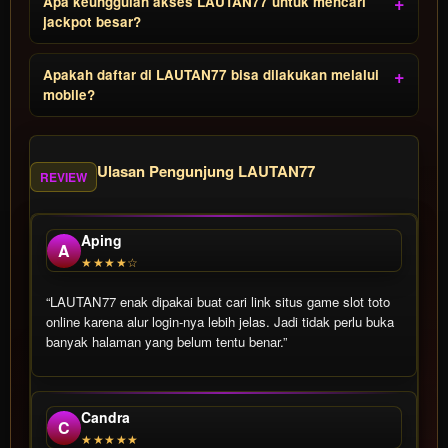
Apa keunggulan akses LAUTAN77 untuk mencari
jackpot besar?
Apakah daftar di LAUTAN77 bisa dilakukan melalui
mobile?
Ulasan Pengunjung LAUTAN77
REVIEW
Aping
A
★★★★☆
“LAUTAN77 enak dipakai buat cari link situs game slot toto
online karena alur login-nya lebih jelas. Jadi tidak perlu buka
banyak halaman yang belum tentu benar.”
Candra
C
★★★★★