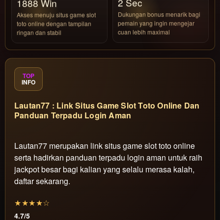
2 Sec
1888 Win
Dukungan bonus menarik bagi
Akses menuju situs game slot
pemain yang ingin mengejar
toto online dengan tampilan
cuan lebih maximal
ringan dan stabil
TOP
INFO
Lautan77 : Link Situs Game Slot Toto Online Dan
Panduan Terpadu Login Aman
Lautan77 merupakan link situs game slot toto online
serta hadirkan panduan terpadu login aman untuk raih
jackpot besar bagi kalian yang selalu merasa kalah,
daftar sekarang.
★★★★☆
4.7/5