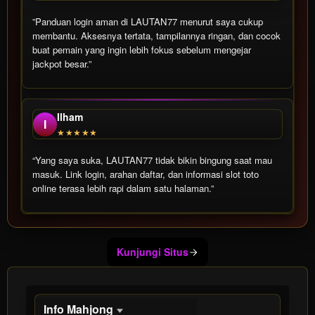
”Panduan login aman di LAUTAN77 menurut saya cukup
membantu. Aksesnya tertata, tampilannya ringan, dan cocok
buat pemain yang ingin lebih fokus sebelum mengejar
jackpot besar.”
Ilham
I
★★★★★
“Yang saya suka, LAUTAN77 tidak bikin bingung saat mau
masuk. Link login, arahan daftar, dan informasi slot toto
online terasa lebih rapi dalam satu halaman.”
Show More
Kunjungi Situs
Info Mahjong