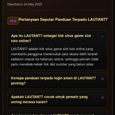
Diperbarui: 24 May 2025
Pertanyaan Seputar Panduan Terpadu LAUTAN77
FAQ
Apa itu LAUTAN77 sebagai link situs game slot
toto online?
LAUTAN77 adalah link situs game slot toto online yang
membantu pengguna menemukan jalur akses lebih terarah
sebelum masuk ke halaman utama, sehingga pemain tidak
perlu menebak-nebak link dari sumber yang belum jelas
Kenapa panduan terpadu login aman di LAUTAN77
penting?
Apakah LAUTAN77 cocok untuk pemain yang
sering merasa kalah?