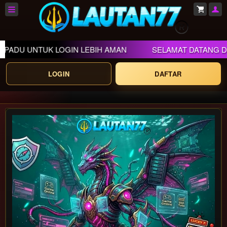
NTUK LOGIN LEBIH AMAN
SELAMAT DATANG DI LAUTAN
LOGIN
DAFTAR