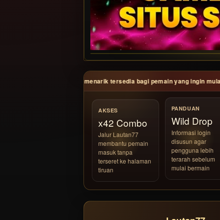
baru
Bonus menarik tersedia bagi pemain yang ingin mulai daftar
Lautan77
PANDUAN
AKSES
Fast Match
x18 Combo
Informasi login
Jalur Lautan77
disusun agar
membantu pemain
pengguna lebih
masuk tanpa
terarah sebelum
terseret ke halaman
mulai bermain
tiruan