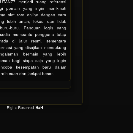
UTAN77 menjadi ruang referensi
gi pemain yang ingin menikmati
me slot toto online dengan cara
ng lebih aman, fokus, dan tidak
rburu-buru. Panduan login yang
rsedia membantu pengguna tetap
rada di jalur resmi, sementara
formasi yang disajikan mendukung
ngalaman bermain yang lebih
aman bagi siapa saja yang ingin
ncoba kesempatan baru dalam
raih cuan dan jackpot besar.
Rights Reserved |
HaH