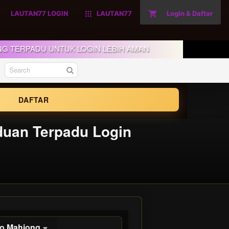
LAUTAN77 LOGIN
LAUTAN77
Login & Daftar
LOGIN LEBIH AMAN
Search
LAUTAN77
DAFTAR
nduan Terpadu Login
fo Mahjong