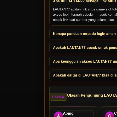
Apa itu LAUTAN77 sebagai link situs 
LAUTAN77 adalah link situs game slot t
akses lebih terarah sebelum masuk ke ha
nebak link dari sumber yang belum jelas
Kenapa panduan terpadu login aman
Apakah LAUTAN77 cocok untuk pemai
Apa keunggulan akses LAUTAN77 unt
Apakah daftar di LAUTAN77 bisa dila
Ulasan Pengunjung LAUT
REVIEW
Aping
C
A
C