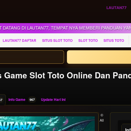
LAUTAN77
77, TEMPAT NYA MEMBERI PANDUAN YANG TERPADU UNTUK 
LAUTAN77 DAFTAR
SITUS SLOT TOTO
SLOT TOTO
SITUS TOTO
us Game Slot Toto Online Dan Pa
Info Game
Update Hari Ini
967
67
s
©
All
In